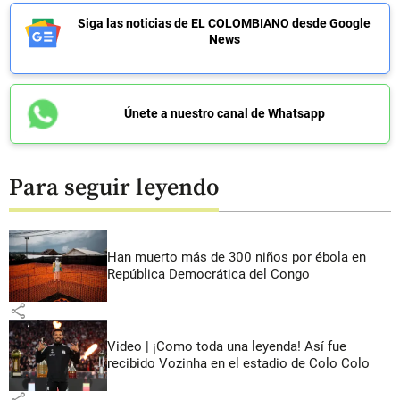
Siga las noticias de EL COLOMBIANO desde Google
News
Únete a nuestro canal de Whatsapp
Para seguir leyendo
Han muerto más de 300 niños por ébola en
República Democrática del Congo
share
Video | ¡Como toda una leyenda! Así fue
recibido Vozinha en el estadio de Colo Colo