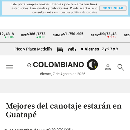
Este portal emplea cookies internas y de terceros con fines
estadísticos, funcionales y publicitarios. Puede aceptarlas o
CONTINUAR
consultar más en nuestra
politica de cookies
,48 %
$386,1273
$1.750.905
US$73,48
US
UVR
SMMLV
BRENT
ORO
Cintillo
▲ 0.05
▲ 0.03
—
▼ 1.12
de
Pico y Placa Medellín
Viernes
7 y 9
7 y 9
indicadores
económicos
menu
person
search
Colombia
Viernes
, 7 de Agosto de 2026
Mejores del canotaje estarán en
Guatapé