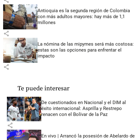
share
Antioquia es la segunda región de Colombia
con más adultos mayores: hay más de 1,1
millones
share
La nómina de las mipymes será más costosa:
estas son las opciones para enfrentar el
impacto
share
Te puede interesar
De cuestionados en Nacional y el DIM al
éxito internacional: Asprilla y Restrepo
renacen con el Bolívar de la Paz
share
En vivo | Arrancó la posesión de Abelardo de