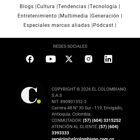
Blogs
Cultura
Tendencias
Tecnología
Entretenimiento
Multimedia
Generación
Especiales marcas aliadas
Pódcast
REDES SOCIALES
COPYRIGHT © 2026 EL COLOMBIANO
S.A.S
NIT: 890901352-3
Carrera 48 N° 30 Sur - 119, Envigado,
Antioquia, Colombia.
CONMUTADOR:
(57) (604) 3315252
ATENCIÓN AL CLIENTE:
(57) (604)
3393333
servicio@elcolombiano.com.co