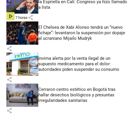
la Espriella en Cali: Congreso ya hizo llamado
a lista
share
hace 7 horas
El Chelsea de Xabi Alonso tendrá un “nuevo
fichaje”: levantaron la suspensión por dopaje
al ucraniano Mijailo Mudryk
share
Invima alerta por la venta ilegal de un
supuesto medicamento para el dolor:
autoridades piden suspender su consumo
share
Cerraron centro estético en Bogotá tras
hallar desechos biológicos y presuntas
irregularidades sanitarias
share