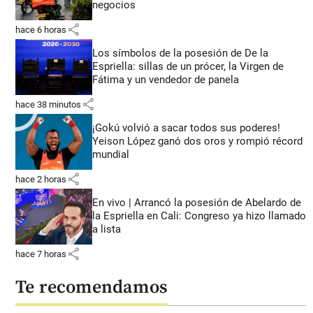
negocios
share
hace 6 horas
Los símbolos de la posesión de De la
Espriella: sillas de un prócer, la Virgen de
Fátima y un vendedor de panela
share
hace 38 minutos
¡Gokú volvió a sacar todos sus poderes!
Yeison López ganó dos oros y rompió récord
mundial
share
hace 2 horas
En vivo | Arrancó la posesión de Abelardo de
la Espriella en Cali: Congreso ya hizo llamado
a lista
share
hace 7 horas
Te recomendamos