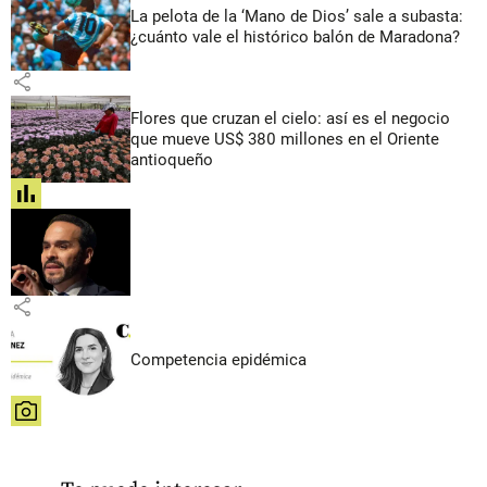
La pelota de la ‘Mano de Dios’ sale a subasta:
¿cuánto vale el histórico balón de Maradona?
share
Flores que cruzan el cielo: así es el negocio
que mueve US$ 380 millones en el Oriente
antioqueño
share
share
Competencia epidémica
share