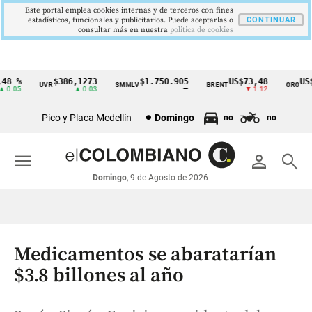
Este portal emplea cookies internas y de terceros con fines
estadísticos, funcionales y publicitarios. Puede aceptarlas o
CONTINUAR
consultar más en nuestra
politica de cookies
 %
$386,1273
$1.750.905
US$73,48
US$33
UVR
SMMLV
BRENT
ORO
Cintillo
.05
▲ 0.03
—
▼ 1.12
de
Pico y Placa Medellín
Domingo
no
no
indicadores
económicos
menu
person
search
Colombia
Domingo
, 9 de Agosto de 2026
Medicamentos se abaratarían
$3.8 billones al año