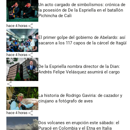
Un acto cargado de simbolismos: crónica de
la posesión de De la Espriella en el batallón
Pichincha de Cali
share
hace 4 horas
El primer golpe del gobierno de Abelardo: así
sacaron a los 117 capos de la cárcel de Itagüí
share
hace 4 horas
De la Espriella nombra director de la Dian:
Andrés Felipe Velásquez asumirá el cargo
share
La historia de Rodrigo Gaviria: de cazador y
cirujano a fotógrafo de aves
share
hace 4 horas
Dos volcanes en erupción este sábado: el
Puracé en Colombia y el Etna en Italia