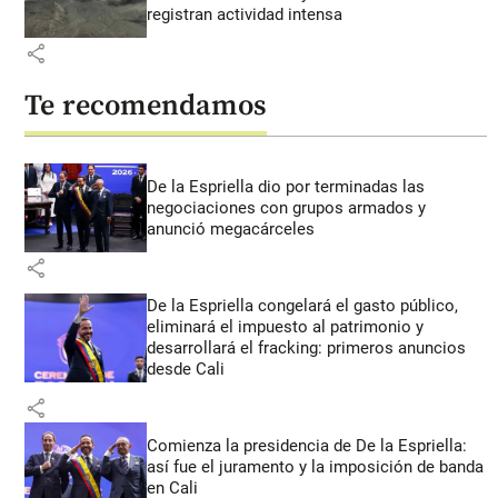
registran actividad intensa
share
Te recomendamos
De la Espriella dio por terminadas las
negociaciones con grupos armados y
anunció megacárceles
share
De la Espriella congelará el gasto público,
eliminará el impuesto al patrimonio y
desarrollará el fracking: primeros anuncios
desde Cali
share
Comienza la presidencia de De la Espriella:
así fue el juramento y la imposición de banda
en Cali