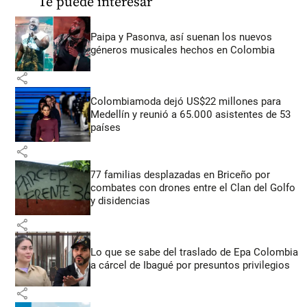
Te puede interesar
Paipa y Pasonva, así suenan los nuevos
géneros musicales hechos en Colombia
share
Colombiamoda dejó US$22 millones para
Medellín y reunió a 65.000 asistentes de 53
países
share
77 familias desplazadas en Briceño por
combates con drones entre el Clan del Golfo
y disidencias
share
Lo que se sabe del traslado de Epa Colombia
a cárcel de Ibagué por presuntos privilegios
share