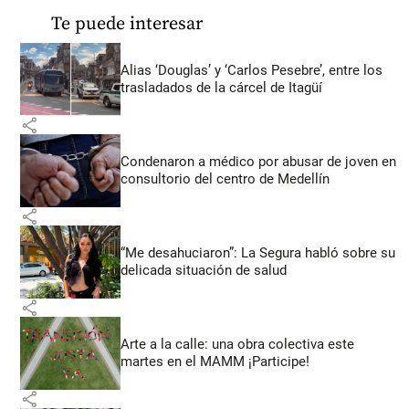
Te puede interesar
Alias ‘Douglas’ y ‘Carlos Pesebre’, entre los
trasladados de la cárcel de Itagüí
share
Condenaron a médico por abusar de joven en
consultorio del centro de Medellín
share
“Me desahuciaron”: La Segura habló sobre su
delicada situación de salud
share
Arte a la calle: una obra colectiva este
martes en el MAMM ¡Participe!
share