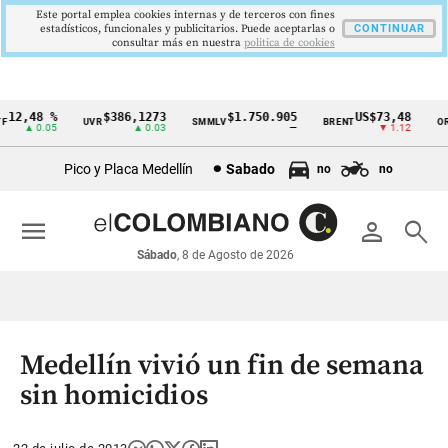
Este portal emplea cookies internas y de terceros con fines
estadísticos, funcionales y publicitarios. Puede aceptarlas o
CONTINUAR
consultar más en nuestra
politica de cookies
12,48 %
$386,1273
$1.750.905
US$73,48
UVR
SMMLV
BRENT
ORO
Cintillo
▲ 0.05
▲ 0.03
—
▼ 1.12
de
Pico y Placa Medellín
Sabado
no
no
indicadores
económicos
menu
person
search
Colombia
Sábado
, 8 de Agosto de 2026
Medellín vivió un fin de semana
sin homicidios