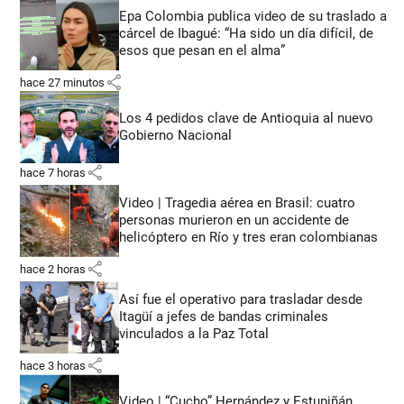
Epa Colombia publica video de su traslado a
cárcel de Ibagué: “Ha sido un día difícil, de
esos que pesan en el alma”
share
hace 27 minutos
Los 4 pedidos clave de Antioquia al nuevo
Gobierno Nacional
share
hace 7 horas
Video | Tragedia aérea en Brasil: cuatro
personas murieron en un accidente de
helicóptero en Río y tres eran colombianas
share
hace 2 horas
Así fue el operativo para trasladar desde
Itagüí a jefes de bandas criminales
vinculados a la Paz Total
share
hace 3 horas
Video | “Cucho” Hernández y Estupiñán