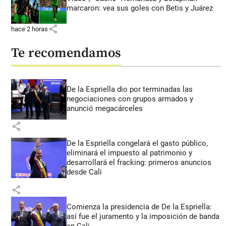
marcaron: vea sus goles con Betis y Juárez
share
hace 2 horas
Te recomendamos
De la Espriella dio por terminadas las
negociaciones con grupos armados y
anunció megacárceles
share
De la Espriella congelará el gasto público,
eliminará el impuesto al patrimonio y
desarrollará el fracking: primeros anuncios
desde Cali
share
Comienza la presidencia de De la Espriella:
así fue el juramento y la imposición de banda