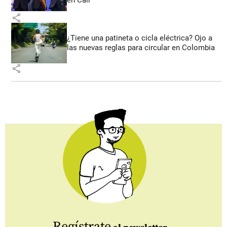
en Cali
share
¿Tiene una patineta o cicla eléctrica? Ojo a
las nuevas reglas para circular en Colombia
share
Regístrate