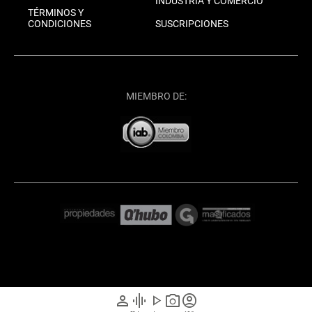
INDUSTRIA Y COMERCIO
TÉRMINOS Y
CONDICIONES
SUSCRIPCIONES
MIEMBRO DE:
person
graphic_eq
play_arrow
photo_camera
account_circle