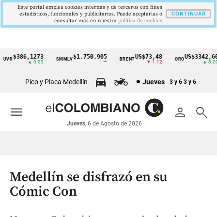
Este portal emplea cookies internas y de terceros con fines
estadísticos, funcionales y publicitarios. Puede aceptarlas o
CONTINUAR
consultar más en nuestra
politica de cookies
$386,1273
$1.750.905
US$73,48
US$3342,60
UVR
SMMLV
BRENT
ORO
Cintillo
▲ 0.03
—
▼ 1.12
▲ 8.20
de
Pico y Placa Medellín
Jueves
3 y 6
3 y 6
indicadores
económicos
menu
person
search
Colombia
Jueves
, 6 de Agosto de 2026
Medellín se disfrazó en su
Cómic Con