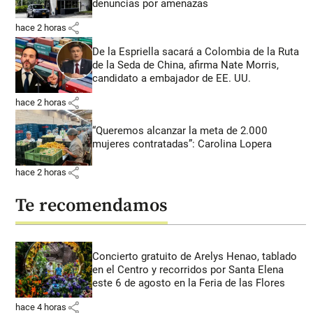
denuncias por amenazas
share
hace 2 horas
De la Espriella sacará a Colombia de la Ruta
de la Seda de China, afirma Nate Morris,
candidato a embajador de EE. UU.
share
hace 2 horas
“Queremos alcanzar la meta de 2.000
mujeres contratadas”: Carolina Lopera
share
hace 2 horas
Te recomendamos
Concierto gratuito de Arelys Henao, tablado
en el Centro y recorridos por Santa Elena
este 6 de agosto en la Feria de las Flores
share
hace 4 horas