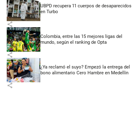
UBPD recupera 11 cuerpos de desaparecidos
en Turbo
share
Colombia, entre las 15 mejores ligas del
mundo, según el ranking de Opta
share
¿Ya reclamó el suyo? Empezó la entrega del
bono alimentario Cero Hambre en Medellín
share