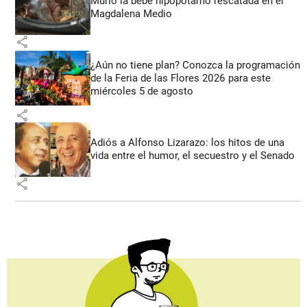
Murió la bebé hipopótamo rescatada en el
Magdalena Medio
share
¿Aún no tiene plan? Conozca la programación
de la Feria de las Flores 2026 para este
miércoles 5 de agosto
share
Adiós a Alfonso Lizarazo: los hitos de una
vida entre el humor, el secuestro y el Senado
share