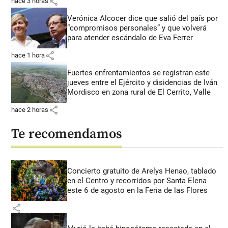
share
hace 3 horas
Verónica Alcocer dice que salió del país por
“compromisos personales” y que volverá
para atender escándalo de Eva Ferrer
share
hace 1 hora
Fuertes enfrentamientos se registran este
jueves entre el Ejército y disidencias de Iván
Mordisco en zona rural de El Cerrito, Valle
share
hace 2 horas
Te recomendamos
Concierto gratuito de Arelys Henao, tablado
en el Centro y recorridos por Santa Elena
este 6 de agosto en la Feria de las Flores
share