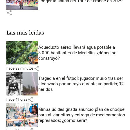
acoger la salida del Tour de France en 2029
share
Las más leídas
Acueducto aéreo llevará agua potable a
3.000 habitantes de Medellín, ¿dónde se
construyó?
share
hace 33 minutos
Tragedia en el fútbol: jugador murió tras ser
alcanzado por un rayo durante un partido; 12
heridos
share
hace 4 horas
MinSalud designada anunció plan de choque
para aliviar citas y entrega de medicamentos
represados; ¿cómo será?