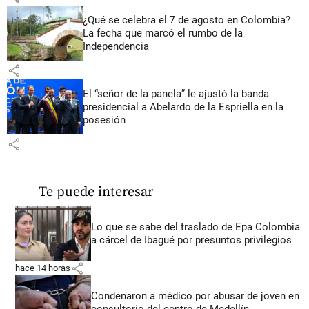
¿Qué se celebra el 7 de agosto en Colombia?
La fecha que marcó el rumbo de la
Independencia
share
El “señor de la panela” le ajustó la banda
presidencial a Abelardo de la Espriella en la
posesión
share
Te puede interesar
Lo que se sabe del traslado de Epa Colombia
a cárcel de Ibagué por presuntos privilegios
share
hace 14 horas
Condenaron a médico por abusar de joven en
consultorio del centro de Medellín