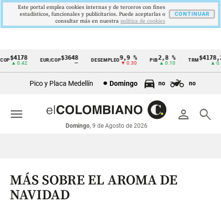
Este portal emplea cookies internas y de terceros con fines
estadísticos, funcionales y publicitarios. Puede aceptarlas o
CONTINUAR
consultar más en nuestra
politica de cookies
$4178
$3648
9,9 %
2,8 %
$4178,23
P
EUR/COP
DESEMPLEO
PIB
TRM
Cintillo
▲ 0.42
—
▼ 0.30
▲ 0.10
▲ 0.42
de
Pico y Placa Medellín
Domingo
no
no
indicadores
económicos
menu
person
search
Colombia
Domingo
, 9 de Agosto de 2026
MÁS SOBRE EL AROMA DE
NAVIDAD