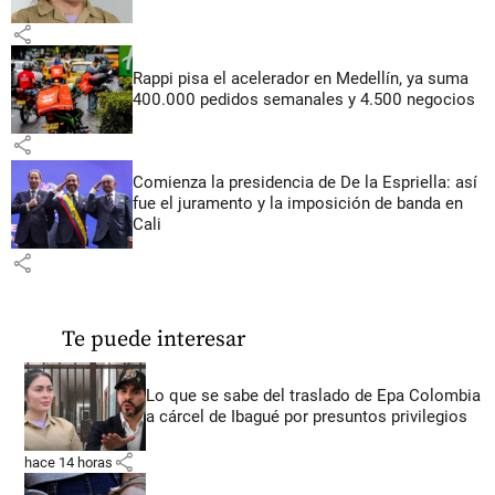
share
Rappi pisa el acelerador en Medellín, ya suma
400.000 pedidos semanales y 4.500 negocios
share
Comienza la presidencia de De la Espriella: así
fue el juramento y la imposición de banda en
Cali
share
Te puede interesar
Lo que se sabe del traslado de Epa Colombia
a cárcel de Ibagué por presuntos privilegios
share
hace 14 horas