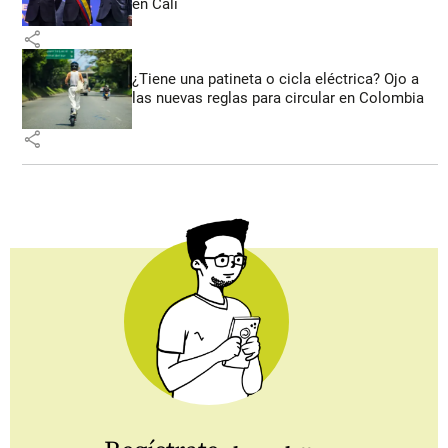
en Cali
share
¿Tiene una patineta o cicla eléctrica? Ojo a
las nuevas reglas para circular en Colombia
share