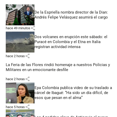
De la Espriella nombra director de la Dian:
Andrés Felipe Velásquez asumirá el cargo
share
hace 49 minutos
Dos volcanes en erupción este sábado: el
Puracé en Colombia y el Etna en Italia
registran actividad intensa
share
hace 2 horas
La Feria de las Flores rindió homenaje a nuestros Policias y
Militares en un emocionante desfile
share
hace 2 horas
Epa Colombia publica video de su traslado a
cárcel de Ibagué: “Ha sido un día difícil, de
esos que pesan en el alma”
share
hace 5 horas