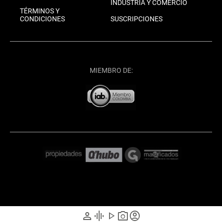
INDUSTRIA Y COMERCIO
TÉRMINOS Y
CONDICIONES
SUSCRIPCIONES
MIEMBRO DE:
person
graphic_eq
play_arrow
photo_camera
account_circle