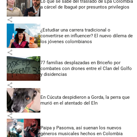
Lo que se sabe del traslado de Epa Colombia
a cárcel de Ibagué por presuntos privilegios
share
¿Estudiar una carrera tradicional o
convertirse en influencer? El nuevo dilema de
los jóvenes colombianos
share
77 familias desplazadas en Briceño por
combates con drones entre el Clan del Golfo
y disidencias
share
En Cúcuta despidieron a Gorda, la perra que
murió en el atentado del Eln
share
Paipa y Pasonva, así suenan los nuevos
géneros musicales hechos en Colombia