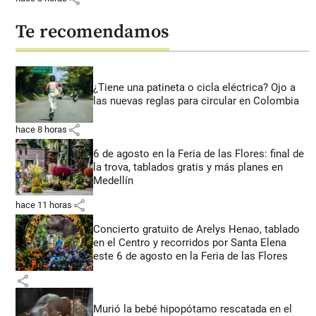
Te recomendamos
¿Tiene una patineta o cicla eléctrica? Ojo a
las nuevas reglas para circular en Colombia
share
hace 8 horas
6 de agosto en la Feria de las Flores: final de
la trova, tablados gratis y más planes en
Medellín
share
hace 11 horas
Concierto gratuito de Arelys Henao, tablado
en el Centro y recorridos por Santa Elena
este 6 de agosto en la Feria de las Flores
share
Murió la bebé hipopótamo rescatada en el