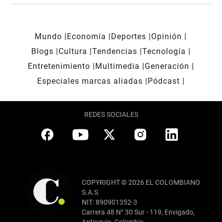
Mundo
Economía
Deportes
Opinión
Blogs
Cultura
Tendencias
Tecnología
Entretenimiento
Multimedia
Generación
Especiales marcas aliadas
Pódcast
REDES SOCIALES
COPYRIGHT © 2026 EL COLOMBIANO
S.A.S
NIT: 890901352-3
Carrera 48 N° 30 Sur - 119, Envigado,
Antioquia, Colombia.