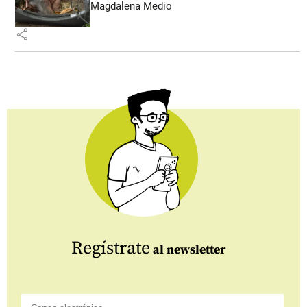
Magdalena Medio
share
Regístrate
al newsletter