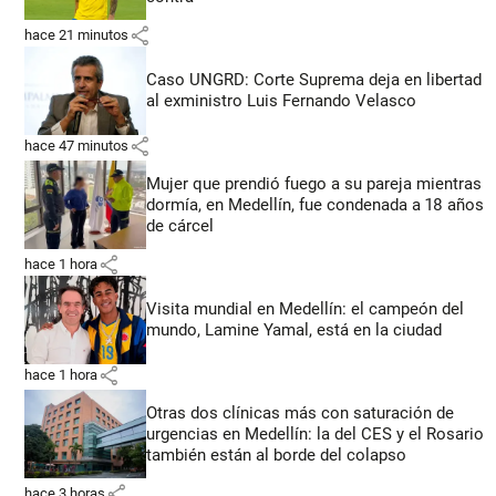
share
hace 21 minutos
Caso UNGRD: Corte Suprema deja en libertad
al exministro Luis Fernando Velasco
share
hace 47 minutos
Mujer que prendió fuego a su pareja mientras
dormía, en Medellín, fue condenada a 18 años
de cárcel
share
hace 1 hora
Visita mundial en Medellín: el campeón del
mundo, Lamine Yamal, está en la ciudad
share
hace 1 hora
Otras dos clínicas más con saturación de
urgencias en Medellín: la del CES y el Rosario
también están al borde del colapso
share
hace 3 horas