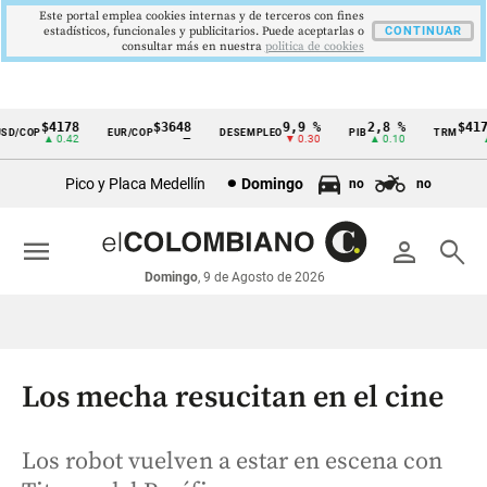
Este portal emplea cookies internas y de terceros con fines
estadísticos, funcionales y publicitarios. Puede aceptarlas o
CONTINUAR
consultar más en nuestra
politica de cookies
$4178
$3648
9,9 %
2,8 %
$4178
/COP
EUR/COP
DESEMPLEO
PIB
TRM
Cintillo
▲ 0.42
—
▼ 0.30
▲ 0.10
▲ 0
de
Pico y Placa Medellín
Domingo
no
no
indicadores
económicos
menu
person
search
Colombia
Domingo
, 9 de Agosto de 2026
Los mecha resucitan en el cine
Los robot vuelven a estar en escena con