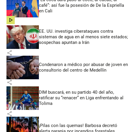
café”: así fue la posesión de De la Espriella
en Cali
share
EE. UU. investiga ciberataques contra
sistemas de agua en al menos siete estados;
sospechas apuntan a Irán
share
Condenaron a médico por abusar de joven en
consultorio del centro de Medellín
share
DIM buscará, en su partido 40 del año,
ratificar su “renacer” en Liga enfrentando al
Tolima
share
¡Pilas con las quemas! Barbosa decretó
alerta naranja por incendios forestales