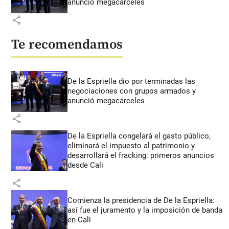
anunció megacárceles
share
Te recomendamos
De la Espriella dio por terminadas las
negociaciones con grupos armados y
anunció megacárceles
share
De la Espriella congelará el gasto público,
eliminará el impuesto al patrimonio y
desarrollará el fracking: primeros anuncios
desde Cali
share
Comienza la presidencia de De la Espriella:
así fue el juramento y la imposición de banda
en Cali