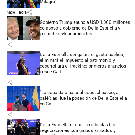
Milagro”
share
hace 1 hora
Gobierno Trump anuncia USD 1.000 millones
de apoyo a gobierno de De la Espriella y
promete revisar aranceles
share
De la Espriella congelará el gasto público,
eliminará el impuesto al patrimonio y
desarrollará el fracking: primeros anuncios
desde Cali
share
“La coca dará paso al coco, al cacao, al
café”: así fue la posesión de De la Espriella
en Cali
share
De la Espriella dio por terminadas las
negociaciones con grupos armados y