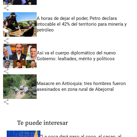
share
A horas de dejar el poder, Petro declara
intocable el 42% del territorio para minería y
petróleo
share
Así va el cuerpo diplomático del nuevo
Gobierno: lealtades, mérito y políticos
share
Masacre en Antioquia: tres hombres fueron
asesinados en zona rural de Abejorral
share
Te puede interesar
“La coca dará paso al coco, al cacao, al