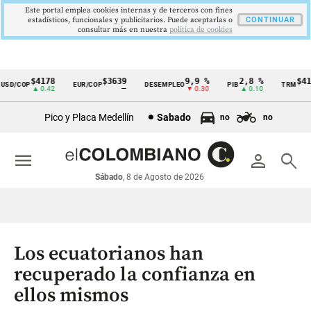
Este portal emplea cookies internas y de terceros con fines
estadísticos, funcionales y publicitarios. Puede aceptarlas o
CONTINUAR
consultar más en nuestra
politica de cookies
$4178
$3639
9,9 %
2,8 %
$417
SD/COP
EUR/COP
DESEMPLEO
PIB
TRM
Cintillo
▲ 0.42
—
▼ 0.30
▲ 0.10
▲
de
Pico y Placa Medellín
Sabado
no
no
indicadores
económicos
menu
person
search
Colombia
Sábado
, 8 de Agosto de 2026
Los ecuatorianos han
recuperado la confianza en
ellos mismos