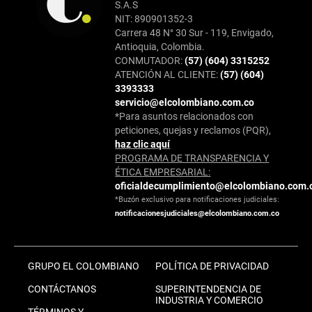
S.A.S
NIT: 890901352-3
Carrera 48 N° 30 Sur - 119, Envigado,
Antioquia, Colombia.
CONMUTADOR:
(57) (604) 3315252
ATENCIÓN AL CLIENTE:
(57) (604)
3393333
servicio@elcolombiano.com.co
*Para asuntos relacionados con
peticiones, quejas y reclamos (PQR),
haz clic aquí
PROGRAMA DE TRANSPARENCIA Y
ÉTICA EMPRESARIAL:
oficialdecumplimiento@elcolombiano.com.
*Buzón exclusivo para notificaciones judiciales:
notificacionesjudiciales@elcolombiano.com.co
GRUPO EL COLOMBIANO
POLÍTICA DE PRIVACIDAD
CONTÁCTANOS
SUPERINTENDENCIA DE
INDUSTRIA Y COMERCIO