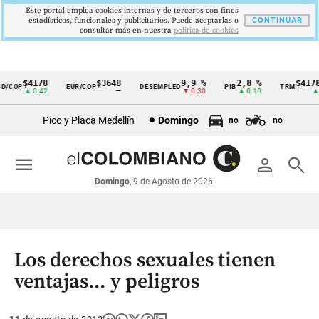
Este portal emplea cookies internas y de terceros con fines
estadísticos, funcionales y publicitarios. Puede aceptarlas o
CONTINUAR
consultar más en nuestra
politica de cookies
$4178
$3648
9,9 %
2,8 %
$4178,
COP
EUR/COP
DESEMPLEO
PIB
TRM
Cintillo
▲ 0.42
—
▼ 0.30
▲ 0.10
▲ 0.
de
Pico y Placa Medellín
Domingo
no
no
indicadores
económicos
menu
person
search
Colombia
Domingo
, 9 de Agosto de 2026
Los derechos sexuales tienen
ventajas... y peligros