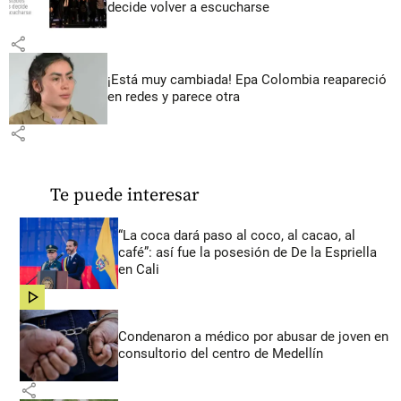
decide volver a escucharse
share
¡Está muy cambiada! Epa Colombia reapareció
en redes y parece otra
share
Te puede interesar
“La coca dará paso al coco, al cacao, al
café”: así fue la posesión de De la Espriella
en Cali
share
Condenaron a médico por abusar de joven en
consultorio del centro de Medellín
share