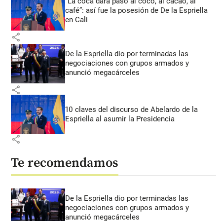
“La coca dará paso al coco, al cacao, al
café”: así fue la posesión de De la Espriella
en Cali
share
De la Espriella dio por terminadas las
negociaciones con grupos armados y
anunció megacárceles
share
10 claves del discurso de Abelardo de la
Espriella al asumir la Presidencia
share
Te recomendamos
De la Espriella dio por terminadas las
negociaciones con grupos armados y
anunció megacárceles