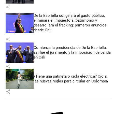
share
De la Espriella congelará el gasto público,
eliminará el impuesto al patrimonio y
desarrollará el fracking: primeros anuncios
desde Cali
share
Comienza la presidencia de De la Espriella:
así fue el juramento y la imposición de banda
en Cali
share
¿Tiene una patineta o cicla eléctrica? Ojo a
las nuevas reglas para circular en Colombia
share