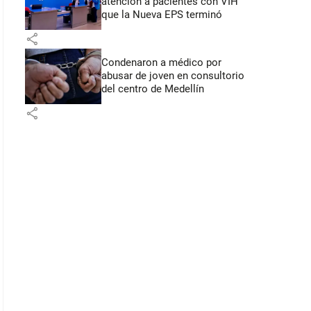
atención a pacientes con VIH
que la Nueva EPS terminó
share
Condenaron a médico por
abusar de joven en consultorio
del centro de Medellín
share