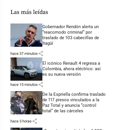
Las más leídas
Gobernador Rendón alerta un
“reacomodo criminal” por
traslado de 103 cabecillas de
Itagüí
share
hace 37 minutos
El icónico Renault 4 regresa a
Colombia, ahora eléctrico: así
es su nueva versión
share
hace 15 minutos
De la Espriella confirma traslado
de 117 presos vinculados a la
Paz Total y anuncia “control
total” de las cárceles
share
hace 3 horas