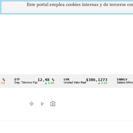
Este portal emplea cookies internas y de terceros con
12,48 %
$386,1273
$1
DTF
UVR
SMMLV
Cintillo
Dep. Término Fijo
Unidad Valor Real
Salario Mínimo
▲ 0.05
▲ 0.03
de
indicadores
graphic_eq
play_arrow
photo_camera
económicos
Colombia