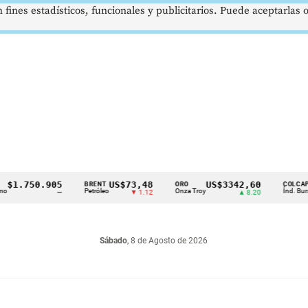
 fines estadísticos, funcionales y publicitarios. Puede aceptarlas
.750.905
US$73,48
US$3342,60
1
BRENT
ORO
COLCAP
Petróleo
Onza Troy
Índ. Bursátil
—
▼ 1.12
▲ 8.20
Sábado
, 8 de Agosto de 2026