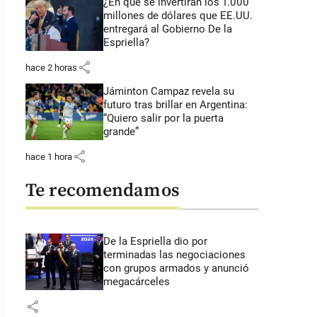
¿En qué se invertirán los 1.000
millones de dólares que EE.UU.
entregará al Gobierno De la
Espriella?
share
hace 2 horas
Jáminton Campaz revela su
futuro tras brillar en Argentina:
“Quiero salir por la puerta
grande”
share
hace 1 hora
Te recomendamos
De la Espriella dio por
terminadas las negociaciones
con grupos armados y anunció
megacárceles
share