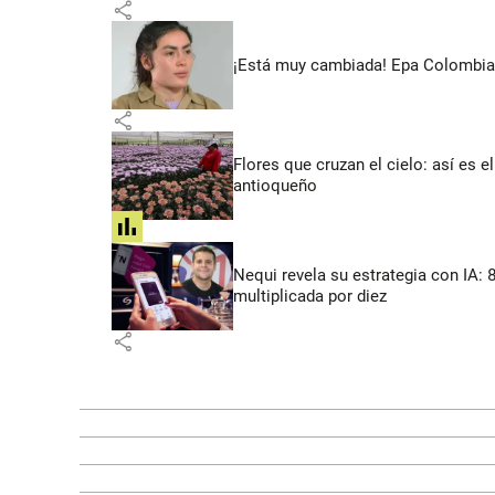
share
¡Está muy cambiada! Epa Colombia 
share
Flores que cruzan el cielo: así es
antioqueño
share
Nequi revela su estrategia con IA:
multiplicada por diez
share