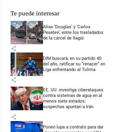
Te puede interesar
Alias ‘Douglas’ y ‘Carlos
Pesebre’, entre los trasladados
de la cárcel de Itagüí
share
DIM buscará, en su partido 40
del año, ratificar su “renacer” en
Liga enfrentando al Tolima
share
EE. UU. investiga ciberataques
contra sistemas de agua en al
menos siete estados;
sospechas apuntan a Irán
share
Ponen lupa a contrato para dar