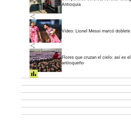
Antioquia
share
Video: Lionel Messi marcó doblete 
share
Flores que cruzan el cielo: así es
antioqueño
share