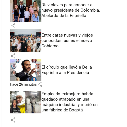
Diez claves para conocer al
nuevo presidente de Colombia,
Abelardo de la Espriella
share
Entre caras nuevas y viejos
conocidos: así es el nuevo
Gobierno
share
El círculo que llevó a De la
Espriella a la Presidencia
share
hace 26 minutos
Empleado extranjero habría
quedado atrapado en una
máquina industrial y murió en
una fábrica de Bogotá
share