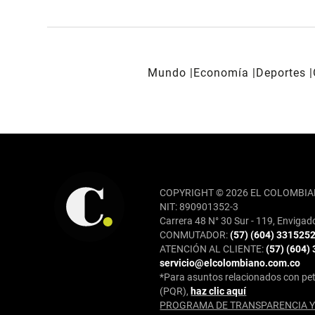
Mundo
Economía
Deportes
REDES SOCIALES
COPYRIGHT © 2026 EL COLOMBIA
NIT: 890901352-3
Carrera 48 N° 30 Sur - 119, Envigad
CONMUTADOR:
(57) (604) 331525
ATENCIÓN AL CLIENTE:
(57) (604)
servicio@elcolombiano.com.co
*Para asuntos relacionados con pet
(PQR),
haz clic aquí
PROGRAMA DE TRANSPARENCIA Y 