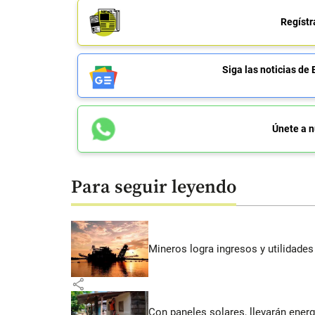
Regístr
Siga las noticias 
Únete a n
Para seguir leyendo
Mineros logra ingresos y utilidade
share
Con paneles solares, llevarán energí