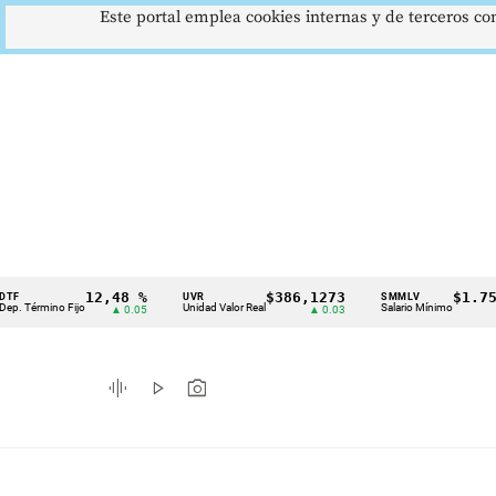
Este portal emplea cookies internas y de terceros con
12,48 %
$386,1273
$1.750.9
UVR
SMMLV
Cintillo
Término Fijo
Unidad Valor Real
Salario Mínimo
▲ 0.05
▲ 0.03
de
indicadores
graphic_eq
play_arrow
photo_camera
económicos
Colombia