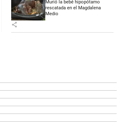
Murió la bebé hipopótamo
rescatada en el Magdalena
Medio
share