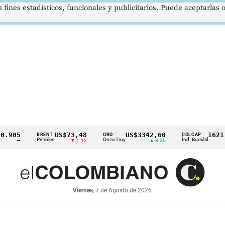
 fines estadísticos, funcionales y publicitarios. Puede aceptarlas
05
US$73,48
US$3342,60
1621,34
BRENT
ORO
COLCAP
Petróleo
Onza Troy
Índ. Bursátil
—
▼ 1.12
▲ 8.20
Viernes
, 7 de Agosto de 2026