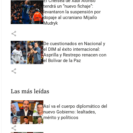
El Chelsea de Xabi Alonso
tendrá un “nuevo fichaje”:
levantaron la suspensión por
dopaje al ucraniano Mijailo
Mudryk
share
De cuestionados en Nacional y
el DIM al éxito internacional:
Asprilla y Restrepo renacen con
el Bolívar de la Paz
share
Las más leídas
Así va el cuerpo diplomático del
nuevo Gobierno: lealtades,
mérito y políticos
share