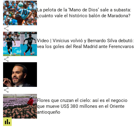
La pelota de la ‘Mano de Dios’ sale a subasta:
¿cuánto vale el histórico balón de Maradona?
share
Video | Vinícius volvió y Bernardo Silva debutó:
vea los goles del Real Madrid ante Ferencvaros
share
share
Flores que cruzan el cielo: así es el negocio
que mueve US$ 380 millones en el Oriente
antioqueño
share