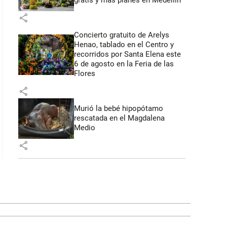
gratis y más planes en Medellín
share
Concierto gratuito de Arelys
Henao, tablado en el Centro y
recorridos por Santa Elena este
6 de agosto en la Feria de las
Flores
share
Murió la bebé hipopótamo
rescatada en el Magdalena
Medio
share