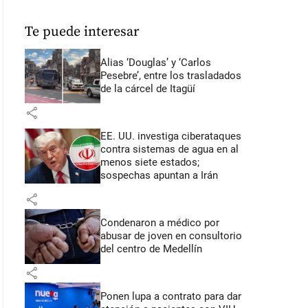
Te puede interesar
Alias ‘Douglas’ y ‘Carlos
Pesebre’, entre los trasladados
de la cárcel de Itagüí
share
EE. UU. investiga ciberataques
contra sistemas de agua en al
menos siete estados;
sospechas apuntan a Irán
share
Condenaron a médico por
abusar de joven en consultorio
del centro de Medellín
share
Ponen lupa a contrato para dar