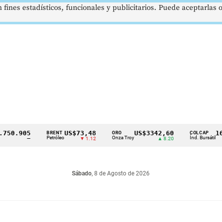
 fines estadísticos, funcionales y publicitarios. Puede aceptarlas
.905
US$73,48
US$3342,60
1621,3
BRENT
ORO
COLCAP
Petróleo
Onza Troy
Índ. Bursátil
—
▼ 1.12
▲ 8.20
Sábado
, 8 de Agosto de 2026