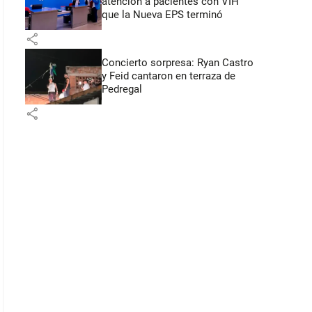
atención a pacientes con VIH
que la Nueva EPS terminó
share
Concierto sorpresa: Ryan Castro
y Feid cantaron en terraza de
Pedregal
share