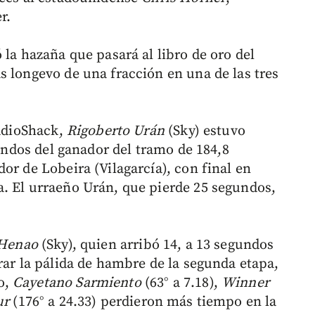
r.
 la hazaña que pasará al libro de oro del
s longevo de una fracción en una de las tres
RadioShack,
Rigoberto Urán
(Sky) estuvo
gundos del ganador del tramo de 184,8
or de Lobeira (Vilagarcía), con final en
. El urraeño Urán, que pierde 25 segundos,
 Henao
(Sky), quien arribó 14, a 13 segundos
rar la pálida de hambre de la segunda etapa,
o,
Cayetano Sarmiento
(63° a 7.18),
Winner
ur
(176° a 24.33) perdieron más tiempo en la