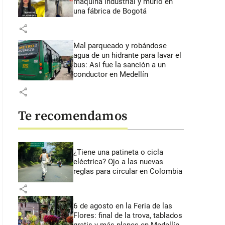
máquina industrial y murió en
una fábrica de Bogotá
share
Mal parqueado y robándose
agua de un hidrante para lavar el
bus: Así fue la sanción a un
conductor en Medellín
share
Te recomendamos
¿Tiene una patineta o cicla
eléctrica? Ojo a las nuevas
reglas para circular en Colombia
share
6 de agosto en la Feria de las
Flores: final de la trova, tablados