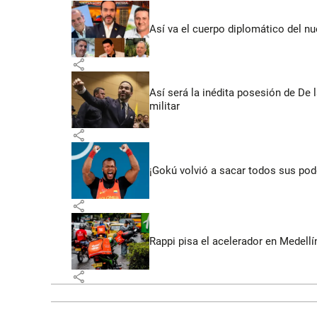
Así va el cuerpo diplomático del nu
share
Así será la inédita posesión de De 
militar
share
¡Gokú volvió a sacar todos sus po
share
Rappi pisa el acelerador en Medel
share