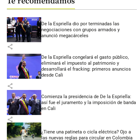
Te recomendamos
De la Espriella dio por terminadas las
negociaciones con grupos armados y
anunció megacárceles
share
De la Espriella congelará el gasto público,
eliminará el impuesto al patrimonio y
desarrollará el fracking: primeros anuncios
desde Cali
share
Comienza la presidencia de De la Espriella:
así fue el juramento y la imposición de banda
en Cali
share
¿Tiene una patineta o cicla eléctrica? Ojo a
las nuevas reglas para circular en Colombia