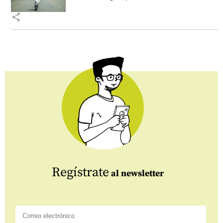
share
Regístrate
al newsletter