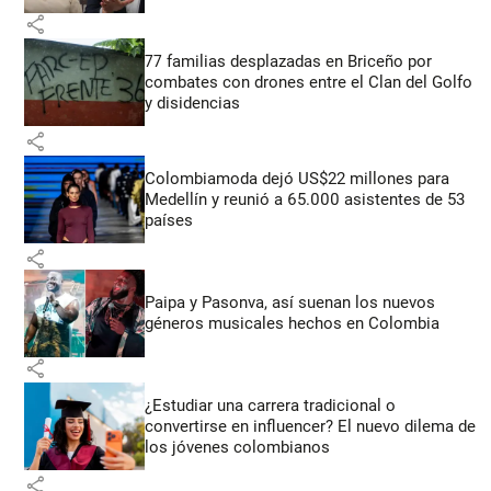
share
77 familias desplazadas en Briceño por
combates con drones entre el Clan del Golfo
y disidencias
share
Colombiamoda dejó US$22 millones para
Medellín y reunió a 65.000 asistentes de 53
países
share
Paipa y Pasonva, así suenan los nuevos
géneros musicales hechos en Colombia
share
¿Estudiar una carrera tradicional o
convertirse en influencer? El nuevo dilema de
los jóvenes colombianos
share