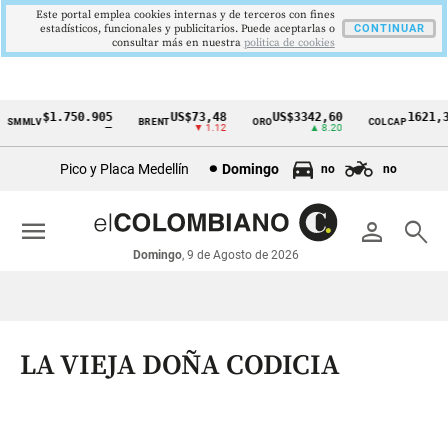
Este portal emplea cookies internas y de terceros con fines
estadísticos, funcionales y publicitarios. Puede aceptarlas o
CONTINUAR
consultar más en nuestra
politica de cookies
$1.750.905
US$73,48
US$3342,60
1621,34
MMLV
BRENT
ORO
COLCAP
Cintillo
—
▼ 1.12
▲ 8.20
▲ 
de
Pico y Placa Medellín
Domingo
no
no
indicadores
económicos
menu
person
search
Colombia
Domingo
, 9 de Agosto de 2026
LA VIEJA DOÑA CODICIA