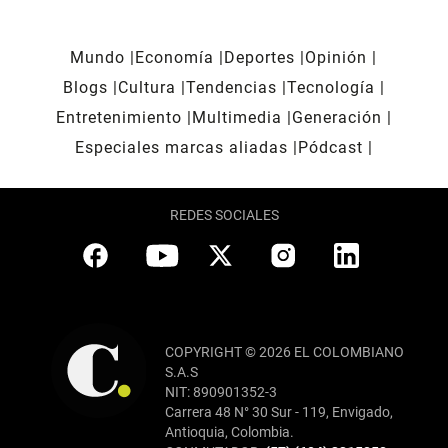
Mundo
Economía
Deportes
Opinión
Blogs
Cultura
Tendencias
Tecnología
Entretenimiento
Multimedia
Generación
Especiales marcas aliadas
Pódcast
REDES SOCIALES
COPYRIGHT © 2026 EL COLOMBIANO
S.A.S
NIT: 890901352-3
Carrera 48 N° 30 Sur - 119, Envigado,
Antioquia, Colombia.