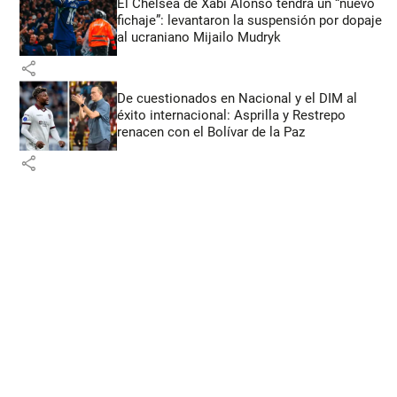
El Chelsea de Xabi Alonso tendrá un “nuevo
fichaje”: levantaron la suspensión por dopaje
al ucraniano Mijailo Mudryk
share
De cuestionados en Nacional y el DIM al
éxito internacional: Asprilla y Restrepo
renacen con el Bolívar de la Paz
share