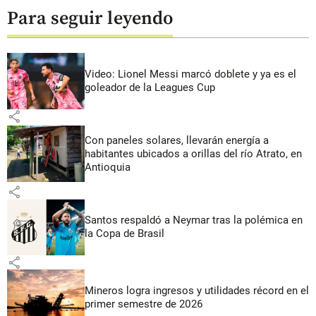
Para seguir leyendo
Video: Lionel Messi marcó doblete y ya es el
goleador de la Leagues Cup
share
Con paneles solares, llevarán energía a
habitantes ubicados a orillas del río Atrato, en
Antioquia
share
Santos respaldó a Neymar tras la polémica en
la Copa de Brasil
share
Mineros logra ingresos y utilidades récord en el
primer semestre de 2026