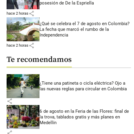
posesión de De la Espriella
share
hace 2 horas
¿Qué se celebra el 7 de agosto en Colombia?
La fecha que marcó el rumbo de la
Independencia
share
hace 2 horas
Te recomendamos
¿Tiene una patineta o cicla eléctrica? Ojo a
las nuevas reglas para circular en Colombia
share
6 de agosto en la Feria de las Flores: final de
la trova, tablados gratis y más planes en
Medellín
share