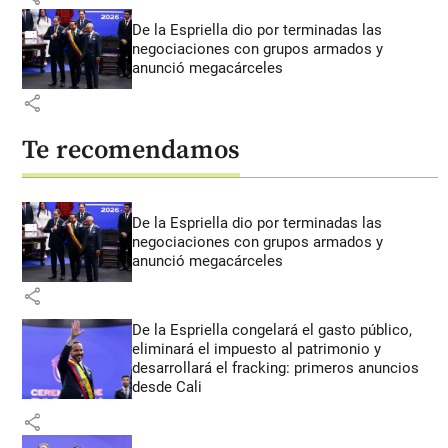
De la Espriella dio por terminadas las
negociaciones con grupos armados y
anunció megacárceles
share
Te recomendamos
De la Espriella dio por terminadas las
negociaciones con grupos armados y
anunció megacárceles
share
De la Espriella congelará el gasto público,
eliminará el impuesto al patrimonio y
desarrollará el fracking: primeros anuncios
desde Cali
share