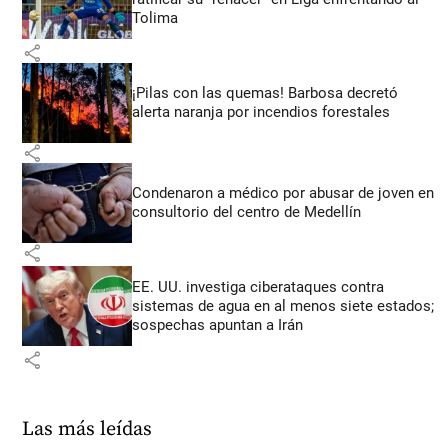
Tolima
share
¡Pilas con las quemas! Barbosa decretó
alerta naranja por incendios forestales
share
Condenaron a médico por abusar de joven en
consultorio del centro de Medellín
share
EE. UU. investiga ciberataques contra
sistemas de agua en al menos siete estados;
sospechas apuntan a Irán
share
Las más leídas