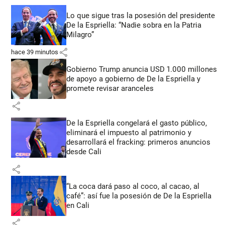
Lo que sigue tras la posesión del presidente
De la Espriella: “Nadie sobra en la Patria
Milagro”
share
hace 39 minutos
Gobierno Trump anuncia USD 1.000 millones
de apoyo a gobierno de De la Espriella y
promete revisar aranceles
share
De la Espriella congelará el gasto público,
eliminará el impuesto al patrimonio y
desarrollará el fracking: primeros anuncios
desde Cali
share
“La coca dará paso al coco, al cacao, al
café”: así fue la posesión de De la Espriella
en Cali
share