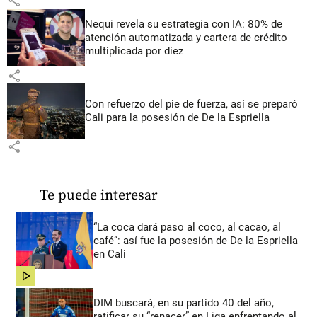
Nequi revela su estrategia con IA: 80% de
atención automatizada y cartera de crédito
multiplicada por diez
share
Con refuerzo del pie de fuerza, así se preparó
Cali para la posesión de De la Espriella
share
Te puede interesar
“La coca dará paso al coco, al cacao, al
café”: así fue la posesión de De la Espriella
en Cali
share
DIM buscará, en su partido 40 del año,
ratificar su “renacer” en Liga enfrentando al