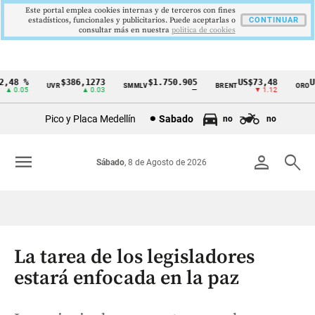
Este portal emplea cookies internas y de terceros con fines
estadísticos, funcionales y publicitarios. Puede aceptarlas o
CONTINUAR
consultar más en nuestra
politica de cookies
48 %
$386,1273
$1.750.905
US$73,48
US$
UVR
SMMLV
BRENT
ORO
Cintillo
 0.05
▲ 0.03
—
▼ 1.12
de
Pico y Placa Medellín
Sabado
no
no
indicadores
económicos
menu
person
search
Sábado
, 8 de Agosto de 2026
Colombia
La tarea de los legisladores
estará enfocada en la paz