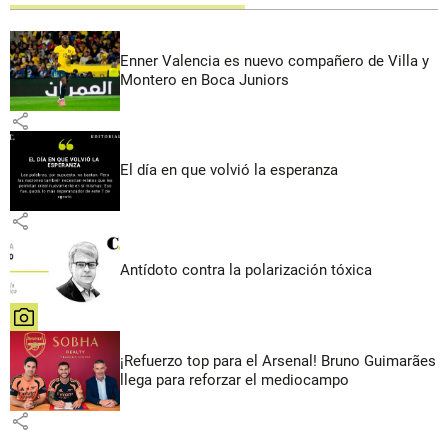
Enner Valencia es nuevo compañero de Villa y
Montero en Boca Juniors
share
El día en que volvió la esperanza
share
Antídoto contra la polarización tóxica
share
¡Refuerzo top para el Arsenal! Bruno Guimarães
llega para reforzar el mediocampo
share