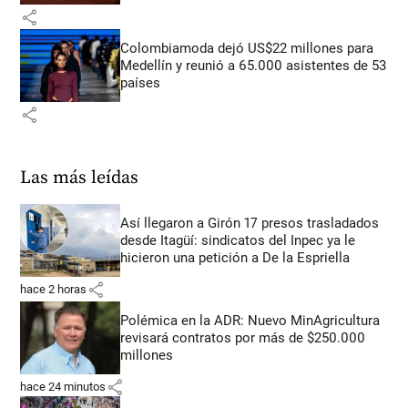
share
Colombiamoda dejó US$22 millones para
Medellín y reunió a 65.000 asistentes de 53
países
share
Las más leídas
Así llegaron a Girón 17 presos trasladados
desde Itagüí: sindicatos del Inpec ya le
hicieron una petición a De la Espriella
share
hace 2 horas
Polémica en la ADR: Nuevo MinAgricultura
revisará contratos por más de $250.000
millones
share
hace 24 minutos