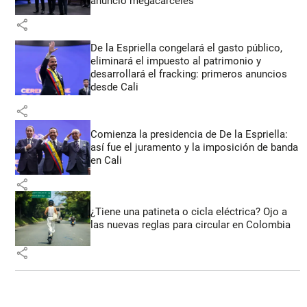
anunció megacárceles
share
De la Espriella congelará el gasto público,
eliminará el impuesto al patrimonio y
desarrollará el fracking: primeros anuncios
desde Cali
share
Comienza la presidencia de De la Espriella:
así fue el juramento y la imposición de banda
en Cali
share
¿Tiene una patineta o cicla eléctrica? Ojo a
las nuevas reglas para circular en Colombia
share