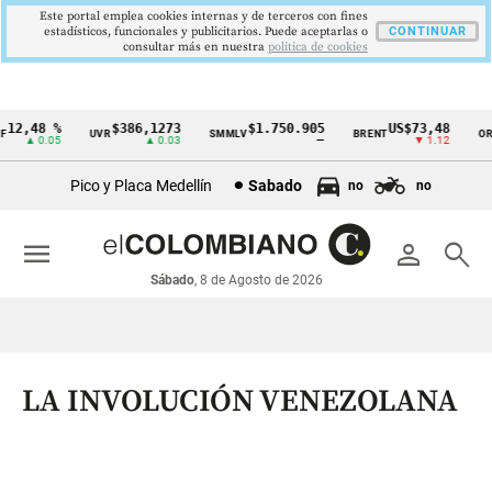
Este portal emplea cookies internas y de terceros con fines
estadísticos, funcionales y publicitarios. Puede aceptarlas o
CONTINUAR
consultar más en nuestra
politica de cookies
2,48 %
$386,1273
$1.750.905
US$73,48
U
UVR
SMMLV
BRENT
ORO
Cintillo
▲ 0.05
▲ 0.03
—
▼ 1.12
de
Pico y Placa Medellín
Sabado
no
no
indicadores
económicos
menu
person
search
Colombia
Sábado
, 8 de Agosto de 2026
LA INVOLUCIÓN VENEZOLANA