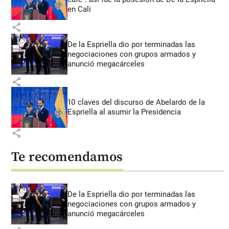
en Cali
share
De la Espriella dio por terminadas las
negociaciones con grupos armados y
anunció megacárceles
share
10 claves del discurso de Abelardo de la
Espriella al asumir la Presidencia
share
Te recomendamos
De la Espriella dio por terminadas las
negociaciones con grupos armados y
anunció megacárceles