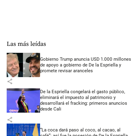
Las más leídas
Gobierno Trump anuncia USD 1.000 millones
de apoyo a gobierno de De la Espriella y
promete revisar aranceles
share
De la Espriella congelará el gasto público,
eliminará el impuesto al patrimonio y
desarrollará el fracking: primeros anuncios
desde Cali
share
“La coca dará paso al coco, al cacao, al
café”: así fue la posesión de De la Espriella