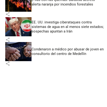
alerta naranja por incendios forestales
share
EE. UU. investiga ciberataques contra
sistemas de agua en al menos siete estados;
sospechas apuntan a Irán
share
Condenaron a médico por abusar de joven en
consultorio del centro de Medellín
share