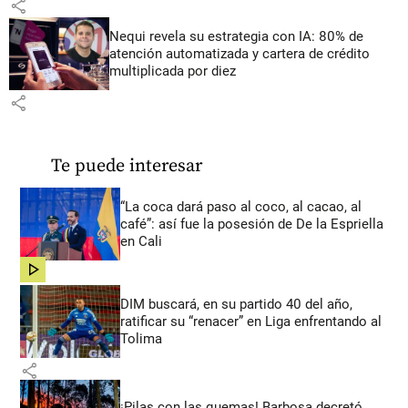
share
Nequi revela su estrategia con IA: 80% de
atención automatizada y cartera de crédito
multiplicada por diez
share
Te puede interesar
“La coca dará paso al coco, al cacao, al
café”: así fue la posesión de De la Espriella
en Cali
share
DIM buscará, en su partido 40 del año,
ratificar su “renacer” en Liga enfrentando al
Tolima
share
¡Pilas con las quemas! Barbosa decretó