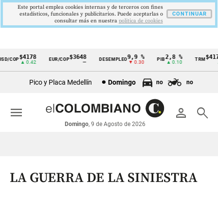
Este portal emplea cookies internas y de terceros con fines
estadísticos, funcionales y publicitarios. Puede aceptarlas o
CONTINUAR
consultar más en nuestra
politica de cookies
$4178
$3648
9,9 %
2,8 %
$4178
D/COP
EUR/COP
DESEMPLEO
PIB
TRM
Cintillo
▲ 0.42
—
▼ 0.30
▲ 0.10
▲ 0
de
Pico y Placa Medellín
Domingo
no
no
indicadores
económicos
menu
person
search
Colombia
Domingo
, 9 de Agosto de 2026
LA GUERRA DE LA SINIESTRA