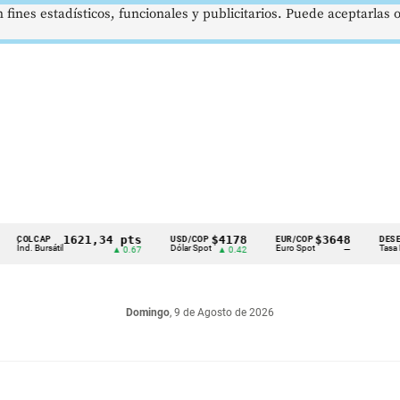
 fines estadísticos, funcionales y publicitarios. Puede aceptarlas
1621,34 pts
$4178
$3648
LCAP
USD/COP
EUR/COP
DESEMPLE
. Bursátil
Dólar Spot
Euro Spot
Tasa Naciona
▲ 0.67
▲ 0.42
—
Domingo
, 9 de Agosto de 2026