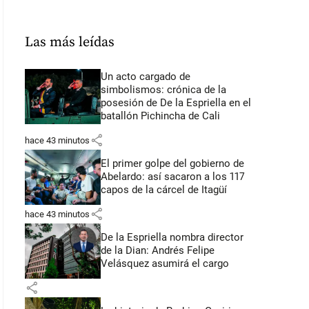
Las más leídas
Un acto cargado de
simbolismos: crónica de la
posesión de De la Espriella en el
batallón Pichincha de Cali
share
hace 43 minutos
El primer golpe del gobierno de
Abelardo: así sacaron a los 117
capos de la cárcel de Itagüí
share
hace 43 minutos
De la Espriella nombra director
de la Dian: Andrés Felipe
Velásquez asumirá el cargo
share