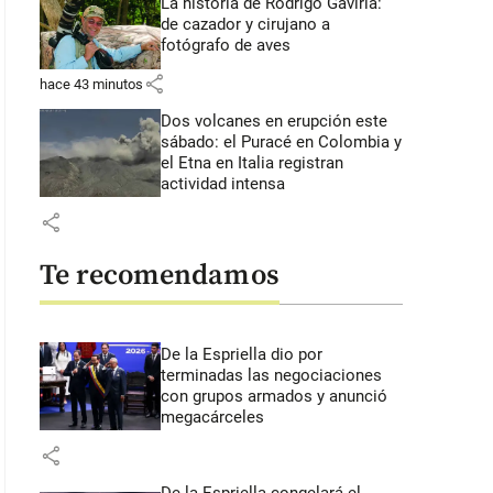
La historia de Rodrigo Gaviria:
de cazador y cirujano a
fotógrafo de aves
share
hace 43 minutos
Dos volcanes en erupción este
sábado: el Puracé en Colombia y
el Etna en Italia registran
actividad intensa
share
Te recomendamos
De la Espriella dio por
terminadas las negociaciones
con grupos armados y anunció
megacárceles
share