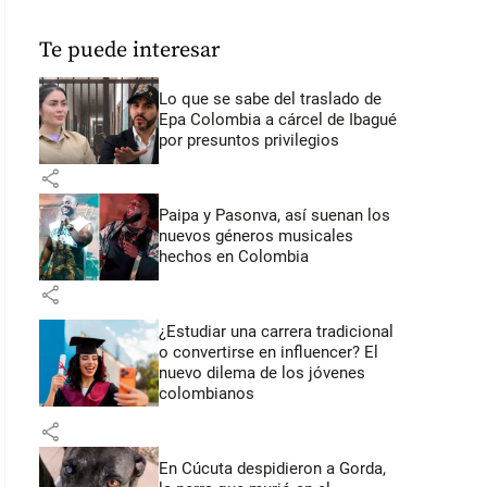
Te puede interesar
Lo que se sabe del traslado de
Epa Colombia a cárcel de Ibagué
por presuntos privilegios
share
Paipa y Pasonva, así suenan los
nuevos géneros musicales
hechos en Colombia
share
¿Estudiar una carrera tradicional
o convertirse en influencer? El
nuevo dilema de los jóvenes
colombianos
share
En Cúcuta despidieron a Gorda,