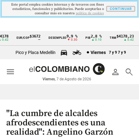
Este portal emplea cookies internas y de terceros con fines
estadísticos, funcionales y publicitarios. Puede aceptarlas o
CONTINUAR
consultar más en nuestra
politica de cookies
78
$3672
9,9 %
2,8 %
$4178,23
EUR/COP
DESEMPLEO
PIB
TRM
I
Cintillo
.42
—
▼ 0.30
▲ 0.10
▲ 0.42
de
Pico y Placa Medellín
Viernes
7 y 9
7 y 9
indicadores
económicos
menu
person
search
Colombia
Viernes
, 7 de Agosto de 2026
"La cumbre de alcaldes
afrodescendientes es una
realidad": Angelino Garzón