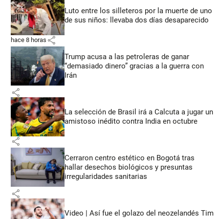
Luto entre los silleteros por la muerte de uno
de sus niños: llevaba dos días desaparecido
share
hace 8 horas
Trump acusa a las petroleras de ganar
“demasiado dinero” gracias a la guerra con
Irán
share
La selección de Brasil irá a Calcuta a jugar un
amistoso inédito contra India en octubre
share
Cerraron centro estético en Bogotá tras
hallar desechos biológicos y presuntas
irregularidades sanitarias
share
Video | Así fue el golazo del neozelandés Tim