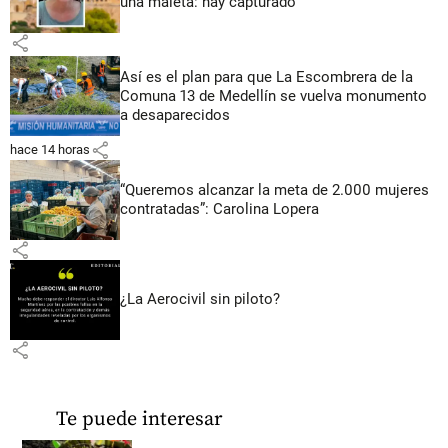
una maleta: hay capturado
share
Así es el plan para que La Escombrera de la
Comuna 13 de Medellín se vuelva monumento
a desaparecidos
share
hace 14 horas
“Queremos alcanzar la meta de 2.000 mujeres
contratadas”: Carolina Lopera
share
¿La Aerocivil sin piloto?
share
Te puede interesar