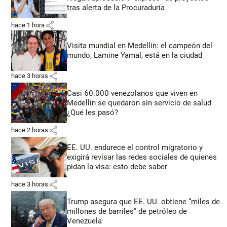
tras alerta de la Procuraduría
share
hace 1 hora
Visita mundial en Medellín: el campeón del
mundo, Lamine Yamal, está en la ciudad
share
hace 3 horas
Casi 60.000 venezolanos que viven en
Medellín se quedaron sin servicio de salud
¿Qué les pasó?
share
hace 2 horas
EE. UU. endurece el control migratorio y
exigirá revisar las redes sociales de quienes
pidan la visa: esto debe saber
share
hace 3 horas
Trump asegura que EE. UU. obtiene “miles de
millones de barriles” de petróleo de
Venezuela