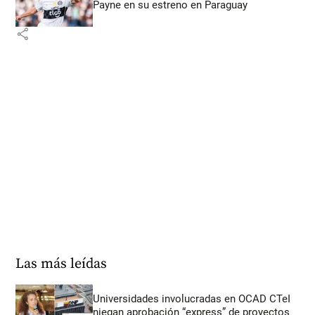
Payne en su estreno en Paraguay
share
Las más leídas
Universidades involucradas en OCAD CTeI
niegan aprobación “express” de proyectos