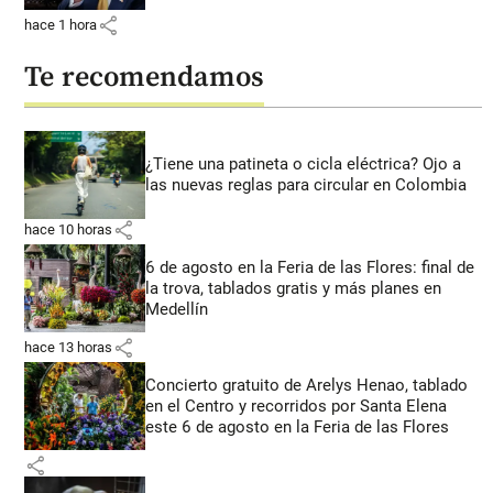
share
hace 1 hora
Te recomendamos
¿Tiene una patineta o cicla eléctrica? Ojo a
las nuevas reglas para circular en Colombia
share
hace 10 horas
6 de agosto en la Feria de las Flores: final de
la trova, tablados gratis y más planes en
Medellín
share
hace 13 horas
Concierto gratuito de Arelys Henao, tablado
en el Centro y recorridos por Santa Elena
este 6 de agosto en la Feria de las Flores
share