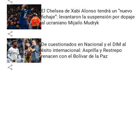
share
El Chelsea de Xabi Alonso tendrá un “nuevo
fichaje”: levantaron la suspensión por dopaje
al ucraniano Mijailo Mudryk
share
De cuestionados en Nacional y el DIM al
éxito internacional: Asprilla y Restrepo
renacen con el Bolívar de la Paz
share