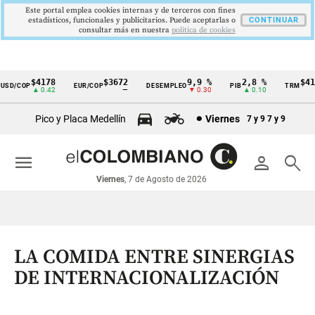
Este portal emplea cookies internas y de terceros con fines
estadísticos, funcionales y publicitarios. Puede aceptarlas o
CONTINUAR
consultar más en nuestra
politica de cookies
$4178
$3672
9,9 %
2,8 %
$4178
D/COP
EUR/COP
DESEMPLEO
PIB
TRM
Cintillo
▲ 0.42
—
▼ 0.30
▲ 0.10
▲ 
de
Pico y Placa Medellín
Viernes
7 y 9
7 y 9
indicadores
económicos
menu
person
search
Colombia
Viernes
, 7 de Agosto de 2026
LA COMIDA ENTRE SINERGIAS
DE INTERNACIONALIZACIÓN