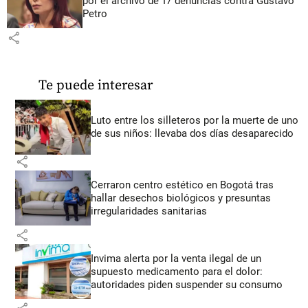
por el archivo de 17 denuncias contra Gustavo
Petro
share
Te puede interesar
Luto entre los silleteros por la muerte de uno
de sus niños: llevaba dos días desaparecido
share
Cerraron centro estético en Bogotá tras
hallar desechos biológicos y presuntas
irregularidades sanitarias
share
Invima alerta por la venta ilegal de un
supuesto medicamento para el dolor:
autoridades piden suspender su consumo