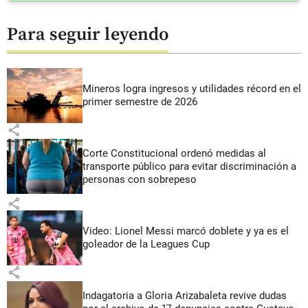
Para seguir leyendo
Mineros logra ingresos y utilidades récord en el
primer semestre de 2026
share
Corte Constitucional ordenó medidas al
transporte público para evitar discriminación a
personas con sobrepeso
share
Video: Lionel Messi marcó doblete y ya es el
goleador de la Leagues Cup
share
Indagatoria a Gloria Arizabaleta revive dudas