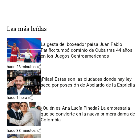
Las más leídas
La gesta del boxeador paisa Juan Pablo
Patiño: tumbó dominio de Cuba tras 44 años
en los Juegos Centroamericanos
share
hace 28 minutos
¡Pilas! Estas son las ciudades donde hay ley
seca por posesión de Abelardo de la Espriella
share
hace 1 hora
¿Quién es Ana Lucía Pineda? La empresaria
que se convierte en la nueva primera dama de
Colombia
share
hace 38 minutos