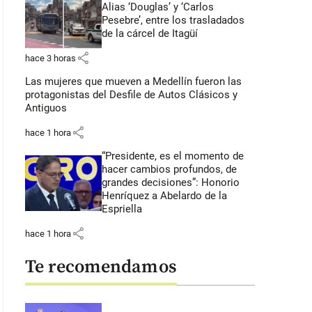
Alias ‘Douglas’ y ‘Carlos
Pesebre’, entre los trasladados
de la cárcel de Itagüí
share
hace 3 horas
Las mujeres que mueven a Medellín fueron las
protagonistas del Desfile de Autos Clásicos y
Antiguos
share
hace 1 hora
“Presidente, es el momento de
hacer cambios profundos, de
grandes decisiones”: Honorio
Henríquez a Abelardo de la
Espriella
share
hace 1 hora
Te recomendamos