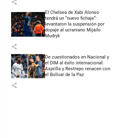
share
El Chelsea de Xabi Alonso
tendrá un “nuevo fichaje”:
levantaron la suspensión por
dopaje al ucraniano Mijailo
Mudryk
share
De cuestionados en Nacional y
el DIM al éxito internacional:
Asprilla y Restrepo renacen con
el Bolívar de la Paz
share