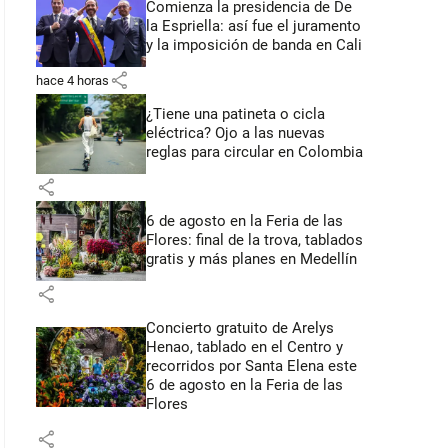
Comienza la presidencia de De
la Espriella: así fue el juramento
y la imposición de banda en Cali
share
hace 4 horas
¿Tiene una patineta o cicla
eléctrica? Ojo a las nuevas
reglas para circular en Colombia
share
6 de agosto en la Feria de las
Flores: final de la trova, tablados
gratis y más planes en Medellín
share
Concierto gratuito de Arelys
Henao, tablado en el Centro y
recorridos por Santa Elena este
6 de agosto en la Feria de las
Flores
share