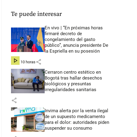
Te puede interesar
En vivo | “En próximas horas
firmaré decreto de
congelamiento del gasto
público”, anuncia presidente De
la Espriella en su posesión
share
hace 10 horas
Cerraron centro estético en
Bogotá tras hallar desechos
biológicos y presuntas
irregularidades sanitarias
share
Invima alerta por la venta ilegal
de un supuesto medicamento
para el dolor: autoridades piden
suspender su consumo