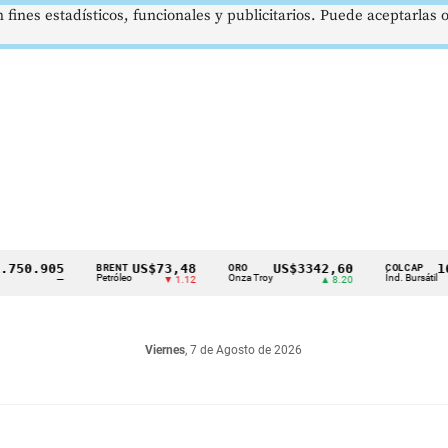
 fines estadísticos, funcionales y publicitarios. Puede aceptarlas
.905
US$73,48
US$3342,60
1621,3
BRENT
ORO
COLCAP
Petróleo
Onza Troy
Índ. Bursátil
—
▼ 1.12
▲ 8.20
Viernes
, 7 de Agosto de 2026