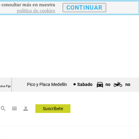
 o consultar más en nuestra
CONTINUAR
politica de cookies
12,48 %
$386,1273
$1.750.905
UVR
SMMLV
B
Pico y Placa Medellín
Sabado
no
no
Unidad Valor Real
Salario Mínimo
P
▲ 0.05
▲ 0.03
—
search
menu
person
Suscríbete