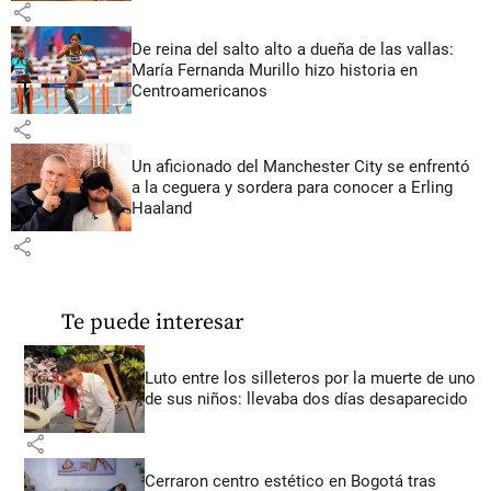
share
De reina del salto alto a dueña de las vallas:
María Fernanda Murillo hizo historia en
Centroamericanos
share
Un aficionado del Manchester City se enfrentó
a la ceguera y sordera para conocer a Erling
Haaland
share
Te puede interesar
Luto entre los silleteros por la muerte de uno
de sus niños: llevaba dos días desaparecido
share
Cerraron centro estético en Bogotá tras