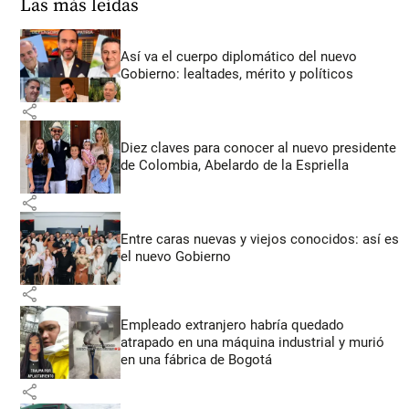
Las más leídas
Así va el cuerpo diplomático del nuevo
Gobierno: lealtades, mérito y políticos
share
Diez claves para conocer al nuevo presidente
de Colombia, Abelardo de la Espriella
share
Entre caras nuevas y viejos conocidos: así es
el nuevo Gobierno
share
Empleado extranjero habría quedado
atrapado en una máquina industrial y murió
en una fábrica de Bogotá
share