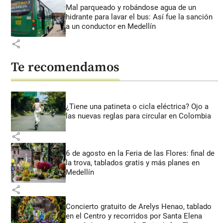
Mal parqueado y robándose agua de un
hidrante para lavar el bus: Así fue la sanción
a un conductor en Medellín
share
Te recomendamos
¿Tiene una patineta o cicla eléctrica? Ojo a
las nuevas reglas para circular en Colombia
share
6 de agosto en la Feria de las Flores: final de
la trova, tablados gratis y más planes en
Medellín
share
Concierto gratuito de Arelys Henao, tablado
en el Centro y recorridos por Santa Elena