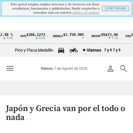
Este portal emplea cookies internas y de terceros con fines
estadísticos, funcionales y publicitarios. Puede aceptarlas o
CONTINUAR
consultar más en nuestra
politica de cookies
,48 %
$386,1273
$1.750.905
US$73,48
US
UVR
SMMLV
BRENT
ORO
Cintillo
▲ 0.05
▲ 0.03
—
▼ 1.12
de
Pico y Placa Medellín
Viernes
7 y 9
7 y 9
indicadores
económicos
menu
person
search
Viernes
, 7 de Agosto de 2026
Colombia
Japón y Grecia van por el todo o
nada