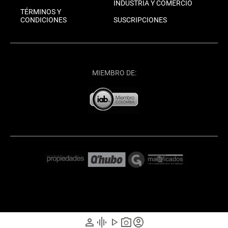
INDUSTRIA Y COMERCIO
TÉRMINOS Y
CONDICIONES
SUSCRIPCIONES
MIEMBRO DE:
person
graphic_eq
play_arrow
photo_camera
account_circle