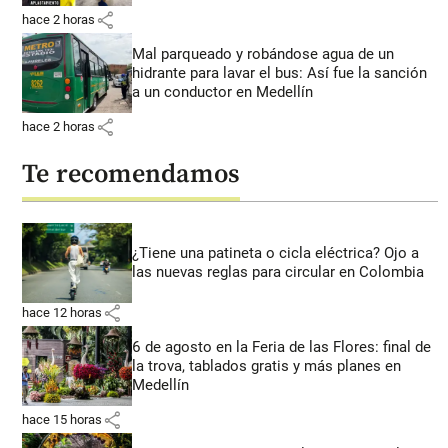
share
hace 2 horas
Mal parqueado y robándose agua de un
hidrante para lavar el bus: Así fue la sanción
a un conductor en Medellín
share
hace 2 horas
Te recomendamos
¿Tiene una patineta o cicla eléctrica? Ojo a
las nuevas reglas para circular en Colombia
share
hace 12 horas
6 de agosto en la Feria de las Flores: final de
la trova, tablados gratis y más planes en
Medellín
share
hace 15 horas