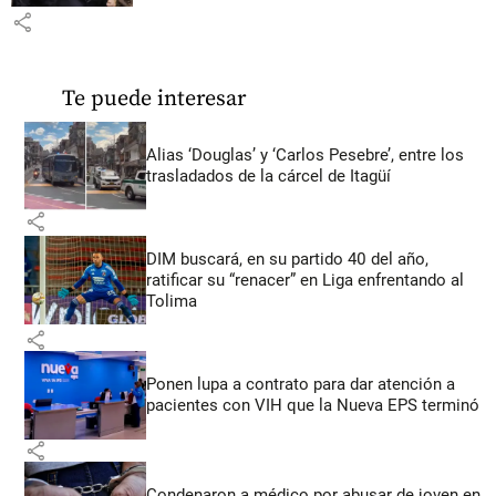
share
Te puede interesar
Alias ‘Douglas’ y ‘Carlos Pesebre’, entre los
trasladados de la cárcel de Itagüí
share
DIM buscará, en su partido 40 del año,
ratificar su “renacer” en Liga enfrentando al
Tolima
share
Ponen lupa a contrato para dar atención a
pacientes con VIH que la Nueva EPS terminó
share
Condenaron a médico por abusar de joven en