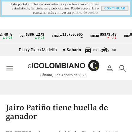
Este portal emplea cookies internas y de terceros con fines
estadísticos, funcionales y publicitarios. Puede aceptarlas o
CONTINUAR
consultar más en nuestra
politica de cookies
48 %
$386,1273
$1.750.905
US$73,48
US$
UVR
SMMLV
BRENT
ORO
Cintillo
 0.05
▲ 0.03
—
▼ 1.12
de
Pico y Placa Medellín
Sabado
no
no
indicadores
económicos
menu
person
search
Colombia
Sábado
, 8 de Agosto de 2026
Jairo Patiño tiene huella de
ganador