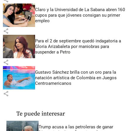
Claro y la Universidad de La Sabana abren 160
cupos para que jóvenes consigan su primer
empleo
share
Para el 2 de septiembre quedó indagatoria a
Gloria Arizabaleta por maniobras para
suspender a Petro
share
Gustavo Sánchez brilla con un oro para la
natación artística de Colombia en Juegos
Centroamericanos
share
Te puede interesar
Trump acusa a las petroleras de ganar