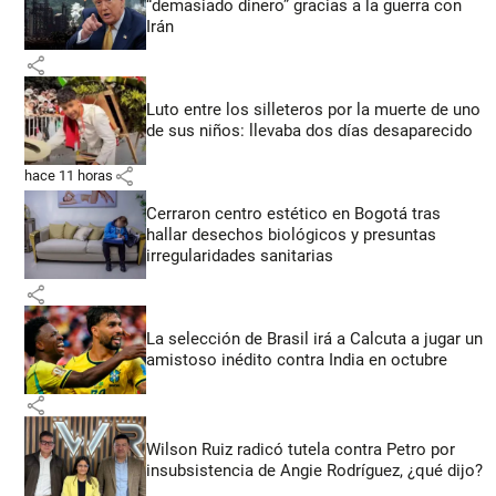
“demasiado dinero” gracias a la guerra con
Irán
share
Luto entre los silleteros por la muerte de uno
de sus niños: llevaba dos días desaparecido
share
hace 11 horas
Cerraron centro estético en Bogotá tras
hallar desechos biológicos y presuntas
irregularidades sanitarias
share
La selección de Brasil irá a Calcuta a jugar un
amistoso inédito contra India en octubre
share
Wilson Ruiz radicó tutela contra Petro por
insubsistencia de Angie Rodríguez, ¿qué dijo?