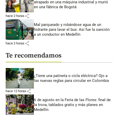
atrapado en una máquina industrial y murió
en una fábrica de Bogotá
share
hace 2 horas
Mal parqueado y robándose agua de un
hidrante para lavar el bus: Así fue la sanción
a un conductor en Medellín
share
hace 2 horas
Te recomendamos
¿Tiene una patineta o cicla eléctrica? Ojo a
las nuevas reglas para circular en Colombia
share
hace 12 horas
6 de agosto en la Feria de las Flores: final de
la trova, tablados gratis y más planes en
Medellín