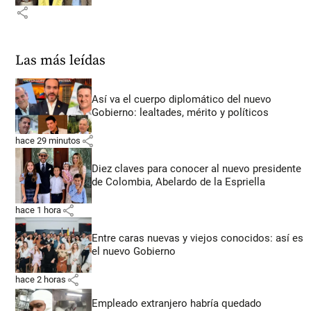
share
Las más leídas
Así va el cuerpo diplomático del nuevo
Gobierno: lealtades, mérito y políticos
share
hace 29 minutos
Diez claves para conocer al nuevo presidente
de Colombia, Abelardo de la Espriella
share
hace 1 hora
Entre caras nuevas y viejos conocidos: así es
el nuevo Gobierno
share
hace 2 horas
Empleado extranjero habría quedado