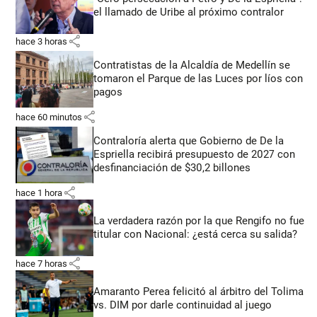
el llamado de Uribe al próximo contralor
share
hace 3 horas
Contratistas de la Alcaldía de Medellín se
tomaron el Parque de las Luces por líos con
pagos
share
hace 60 minutos
Contraloría alerta que Gobierno de De la
Espriella recibirá presupuesto de 2027 con
desfinanciación de $30,2 billones
share
hace 1 hora
La verdadera razón por la que Rengifo no fue
titular con Nacional: ¿está cerca su salida?
share
hace 7 horas
Amaranto Perea felicitó al árbitro del Tolima
vs. DIM por darle continuidad al juego