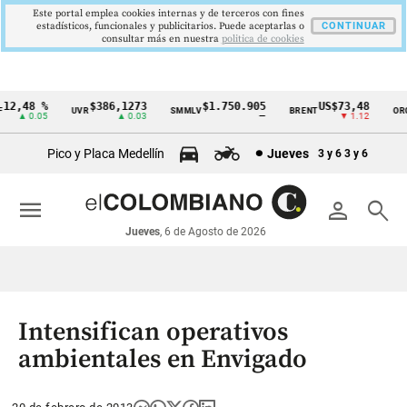
Este portal emplea cookies internas y de terceros con fines
estadísticos, funcionales y publicitarios. Puede aceptarlas o
CONTINUAR
consultar más en nuestra
politica de cookies
2,48 %
$386,1273
$1.750.905
US$73,48
U
UVR
SMMLV
BRENT
ORO
Cintillo
▲ 0.05
▲ 0.03
—
▼ 1.12
de
Pico y Placa Medellín
Jueves
3 y 6
3 y 6
indicadores
económicos
menu
person
search
Colombia
Jueves
, 6 de Agosto de 2026
Intensifican operativos
ambientales en Envigado