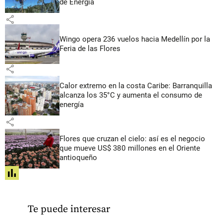
de Energía
share
Wingo opera 236 vuelos hacia Medellín por la
Feria de las Flores
share
Calor extremo en la costa Caribe: Barranquilla
alcanza los 35°C y aumenta el consumo de
energía
share
Flores que cruzan el cielo: así es el negocio
que mueve US$ 380 millones en el Oriente
antioqueño
share
Te puede interesar