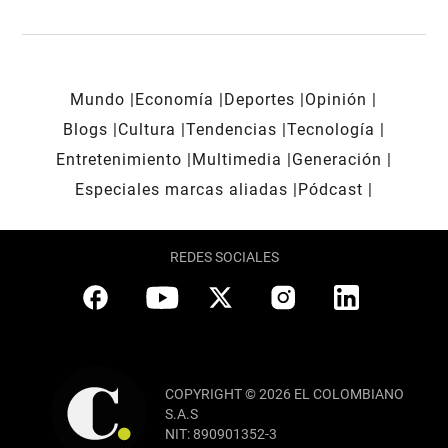
Mundo
Economía
Deportes
Opinión
Blogs
Cultura
Tendencias
Tecnología
Entretenimiento
Multimedia
Generación
Especiales marcas aliadas
Pódcast
REDES SOCIALES
COPYRIGHT © 2026 EL COLOMBIANO
S.A.S
NIT: 890901352-3