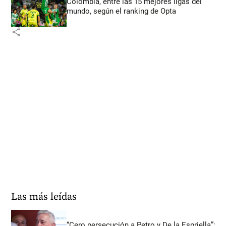
Colombia, entre las 15 mejores ligas del
mundo, según el ranking de Opta
share
Las más leídas
“Cero persecución a Petro y De la Espriella”: