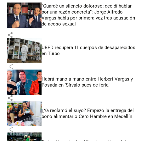
“Guardé un silencio doloroso; decidí hablar
por una razón concreta”: Jorge Alfredo
Vargas habla por primera vez tras acusación
de acoso sexual
share
UBPD recupera 11 cuerpos de desaparecidos
en Turbo
share
Habrá mano a mano entre Herbert Vargas y
Posada en ‘Sírvalo pues de feria’
share
¿Ya reclamó el suyo? Empezó la entrega del
bono alimentario Cero Hambre en Medellín
share