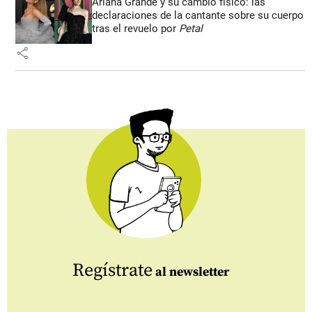
Ariana Grande y su cambio físico: las
declaraciones de la cantante sobre su cuerpo
tras el revuelo por
Petal
share
Regístrate
al newsletter