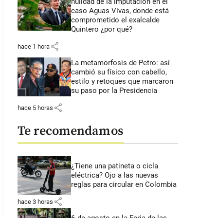
nulidad de la imputación en el
caso Aguas Vivas, donde está
comprometido el exalcalde
Quintero ¿por qué?
share
hace 1 hora
La metamorfosis de Petro: así
cambió su físico con cabello,
estilo y retoques que marcaron
su paso por la Presidencia
share
hace 5 horas
Te recomendamos
¿Tiene una patineta o cicla
eléctrica? Ojo a las nuevas
reglas para circular en Colombia
share
hace 3 horas