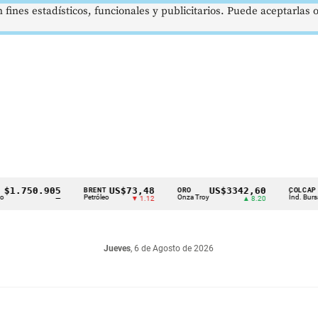
 fines estadísticos, funcionales y publicitarios. Puede aceptarlas
750.905
US$73,48
US$3342,60
16
BRENT
ORO
COLCAP
Petróleo
Onza Troy
Índ. Bursátil
—
▼ 1.12
▲ 8.20
Jueves
, 6 de Agosto de 2026