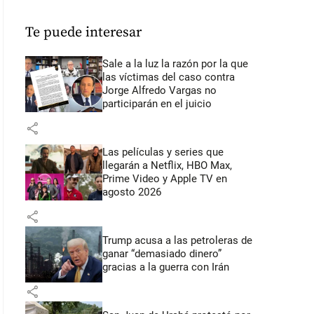
Te puede interesar
Sale a la luz la razón por la que
las víctimas del caso contra
Jorge Alfredo Vargas no
participarán en el juicio
share
Las películas y series que
llegarán a Netflix, HBO Max,
Prime Video y Apple TV en
agosto 2026
share
Trump acusa a las petroleras de
ganar “demasiado dinero”
gracias a la guerra con Irán
share