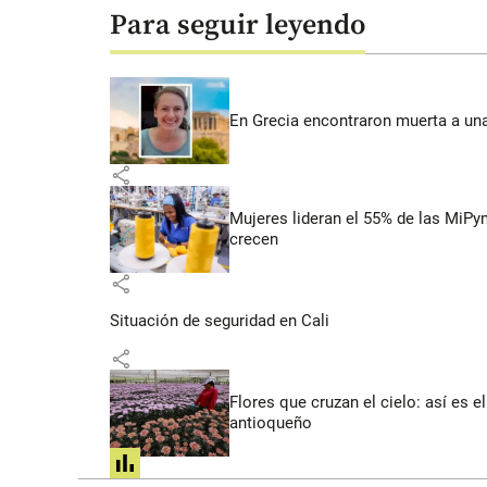
Para seguir leyendo
En Grecia encontraron muerta a un
share
Mujeres lideran el 55% de las MiP
crecen
share
Situación de seguridad en Cali
share
Flores que cruzan el cielo: así es
antioqueño
share