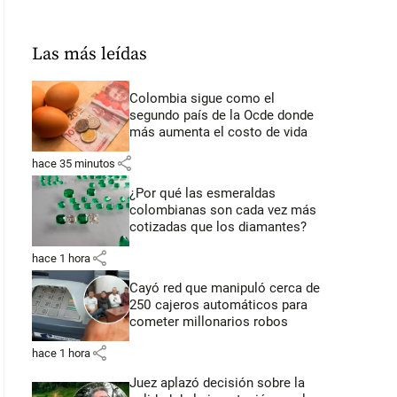
Las más leídas
Colombia sigue como el
segundo país de la Ocde donde
más aumenta el costo de vida
share
hace 35 minutos
¿Por qué las esmeraldas
colombianas son cada vez más
cotizadas que los diamantes?
share
hace 1 hora
Cayó red que manipuló cerca de
250 cajeros automáticos para
cometer millonarios robos
share
hace 1 hora
Juez aplazó decisión sobre la