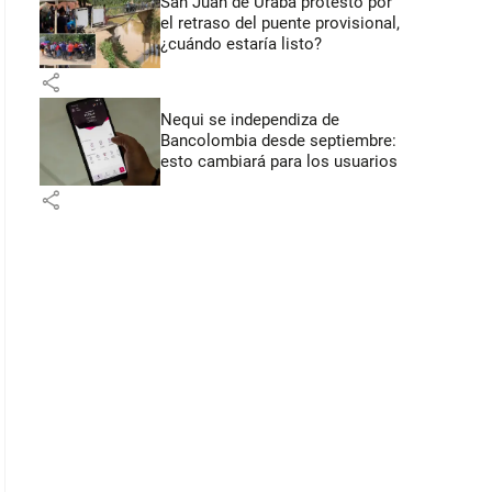
San Juan de Urabá protestó por
el retraso del puente provisional,
¿cuándo estaría listo?
share
Nequi se independiza de
Bancolombia desde septiembre:
esto cambiará para los usuarios
share