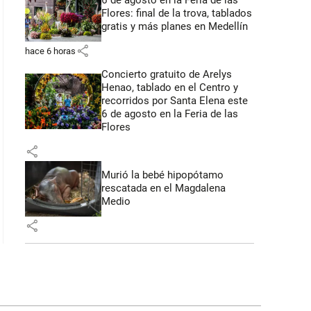
6 de agosto en la Feria de las
Flores: final de la trova, tablados
gratis y más planes en Medellín
share
hace 6 horas
Concierto gratuito de Arelys
Henao, tablado en el Centro y
recorridos por Santa Elena este
6 de agosto en la Feria de las
Flores
share
Murió la bebé hipopótamo
rescatada en el Magdalena
Medio
share