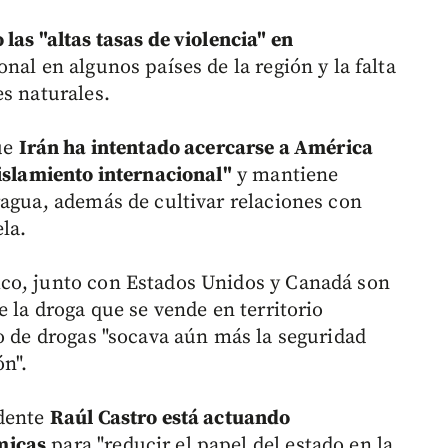
las "altas tasas de violencia" en
onal en algunos países de la región y la falta
es naturales.
que
Irán ha intentado acercarse a América
aislamiento internacional"
y mantiene
ragua, además de cultivar relaciones con
la.
co, junto con Estados Unidos y Canadá son
e la droga que se vende en territorio
co de drogas "socava aún más la seguridad
ón".
idente
Raúl Castro está actuando
micas
para "reducir el papel del estado en la