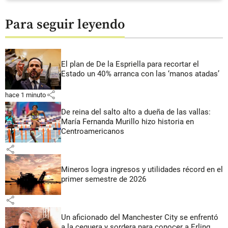
Para seguir leyendo
El plan de De la Espriella para recortar el
Estado un 40% arranca con las ‘manos atadas’
share
hace 1 minuto
De reina del salto alto a dueña de las vallas:
María Fernanda Murillo hizo historia en
Centroamericanos
share
Mineros logra ingresos y utilidades récord en el
primer semestre de 2026
share
Un aficionado del Manchester City se enfrentó
a la ceguera y sordera para conocer a Erling