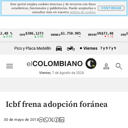
Este portal emplea cookies internas y de terceros con fines
estadísticos, funcionales y publicitarios. Puede aceptarlas o
CONTINUAR
consultar más en nuestra
politica de cookies
,48 %
$386,1273
$1.750.905
US$73,48
US
UVR
SMMLV
BRENT
ORO
Cintillo
▲ 0.05
▲ 0.03
—
▼ 1.12
de
Pico y Placa Medellín
Viernes
7 y 9
7 y 9
indicadores
económicos
menu
person
search
Colombia
Viernes
, 7 de Agosto de 2026
Icbf frena adopción foránea
30 de mayo de 2013