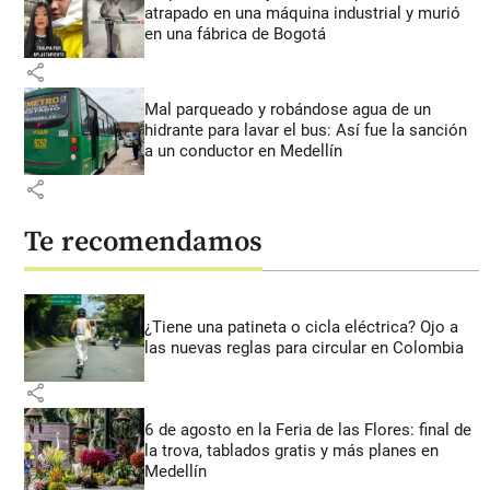
atrapado en una máquina industrial y murió
en una fábrica de Bogotá
share
Mal parqueado y robándose agua de un
hidrante para lavar el bus: Así fue la sanción
a un conductor en Medellín
share
Te recomendamos
¿Tiene una patineta o cicla eléctrica? Ojo a
las nuevas reglas para circular en Colombia
share
6 de agosto en la Feria de las Flores: final de
la trova, tablados gratis y más planes en
Medellín