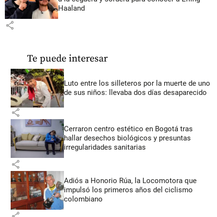
Haaland
share
Te puede interesar
Luto entre los silleteros por la muerte de uno
de sus niños: llevaba dos días desaparecido
share
Cerraron centro estético en Bogotá tras
hallar desechos biológicos y presuntas
irregularidades sanitarias
share
Adiós a Honorio Rúa, la Locomotora que
impulsó los primeros años del ciclismo
colombiano
share