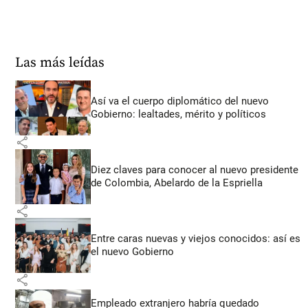
Las más leídas
Así va el cuerpo diplomático del nuevo
Gobierno: lealtades, mérito y políticos
share
Diez claves para conocer al nuevo presidente
de Colombia, Abelardo de la Espriella
share
Entre caras nuevas y viejos conocidos: así es
el nuevo Gobierno
share
Empleado extranjero habría quedado