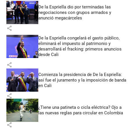
De la Espriella dio por terminadas las
negociaciones con grupos armados y
anunció megacárceles
share
De la Espriella congelará el gasto público,
eliminará el impuesto al patrimonio y
desarrollará el fracking: primeros anuncios
desde Cali
share
Comienza la presidencia de De la Espriella:
así fue el juramento y la imposición de banda
en Cali
share
¿Tiene una patineta o cicla eléctrica? Ojo a
las nuevas reglas para circular en Colombia
share