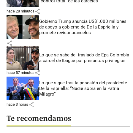
“control total” de las cárceles
share
hace 28 minutos
Gobierno Trump anuncia US$1.000 millones
de apoyo a gobierno de De la Espriella y
promete revisar aranceles
share
Lo que se sabe del traslado de Epa Colombia
a cárcel de Ibagué por presuntos privilegios
share
hace 57 minutos
Lo que sigue tras la posesión del presidente
De la Espriella: “Nadie sobra en la Patria
Milagro”
share
hace 3 horas
Te recomendamos