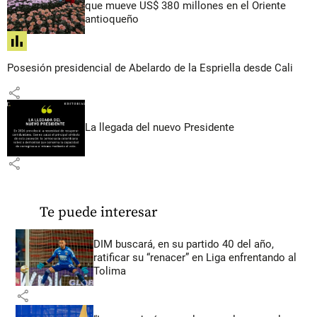
que mueve US$ 380 millones en el Oriente
antioqueño
share
Posesión presidencial de Abelardo de la Espriella desde Cali
share
La llegada del nuevo Presidente
share
Te puede interesar
DIM buscará, en su partido 40 del año,
ratificar su “renacer” en Liga enfrentando al
Tolima
share