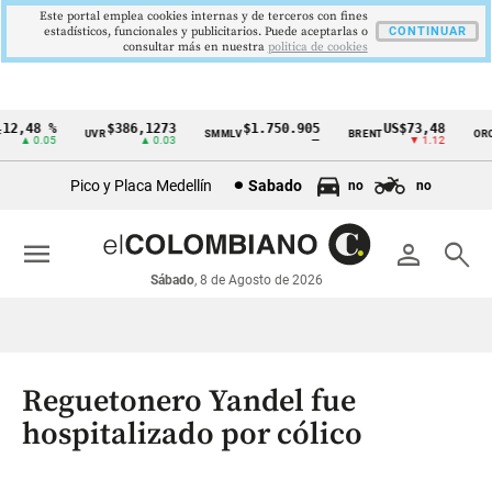
Este portal emplea cookies internas y de terceros con fines
estadísticos, funcionales y publicitarios. Puede aceptarlas o
CONTINUAR
consultar más en nuestra
politica de cookies
2,48 %
$386,1273
$1.750.905
US$73,48
U
UVR
SMMLV
BRENT
ORO
Cintillo
▲ 0.05
▲ 0.03
—
▼ 1.12
de
Pico y Placa Medellín
Sabado
no
no
indicadores
económicos
menu
person
search
Colombia
Sábado
, 8 de Agosto de 2026
Reguetonero Yandel fue
hospitalizado por cólico