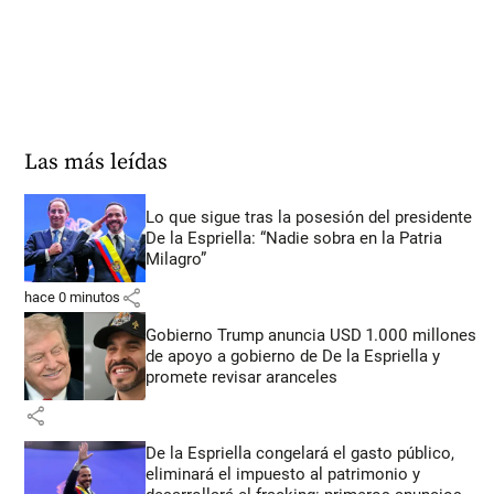
Las más leídas
Lo que sigue tras la posesión del presidente
De la Espriella: “Nadie sobra en la Patria
Milagro”
share
hace 0 minutos
Gobierno Trump anuncia USD 1.000 millones
de apoyo a gobierno de De la Espriella y
promete revisar aranceles
share
De la Espriella congelará el gasto público,
eliminará el impuesto al patrimonio y