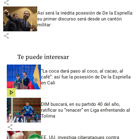
share
Así será la inédita posesión de De la Espriella:
su primer discurso será desde un cantón
militar
share
Te puede interesar
“La coca dará paso al coco, al cacao, al
café”: así fue la posesión de De la Espriella
en Cali
share
DIM buscará, en su partido 40 del año,
ratificar su “renacer” en Liga enfrentando al
Tolima
share
EE. UU. investiga ciberataques contra