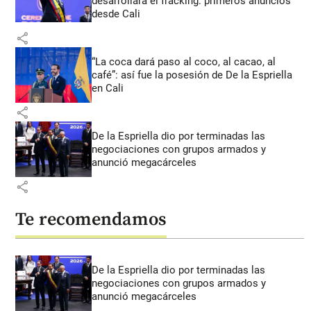
desarrollará el fracking: primeros anuncios
desde Cali
share
“La coca dará paso al coco, al cacao, al
café”: así fue la posesión de De la Espriella
en Cali
share
De la Espriella dio por terminadas las
negociaciones con grupos armados y
anunció megacárceles
share
Te recomendamos
De la Espriella dio por terminadas las
negociaciones con grupos armados y
anunció megacárceles