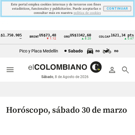
Este portal emplea cookies internas y de terceros con fines
estadísticos, funcionales y publicitarios. Puede aceptarlas o
CONTINUAR
consultar más en nuestra
politica de cookies
.750.905
US$73,48
US$3342,60
1621,34 pts
BRENT
ORO
COLCAP
Cintillo
—
▼ 1.12
▲ 8.20
▲ 0.67
de
Pico y Placa Medellín
Sabado
no
no
indicadores
económicos
menu
person
search
Colombia
Sábado
, 8 de Agosto de 2026
Horóscopo, sábado 30 de marzo