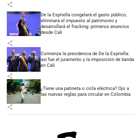
share
De la Espriella congelará el gasto público,
eliminará el impuesto al patrimonio y
desarrollará el fracking: primeros anuncios
desde Cali
share
Comienza la presidencia de De la Espriella:
así fue el juramento y la imposición de banda
en Cali
share
¿Tiene una patineta o cicla eléctrica? Ojo a
las nuevas reglas para circular en Colombia
share