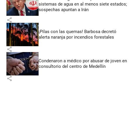
sistemas de agua en al menos siete estados;
sospechas apuntan a Irán
share
¡Pilas con las quemas! Barbosa decretó
alerta naranja por incendios forestales
share
Condenaron a médico por abusar de joven en
consultorio del centro de Medellín
share