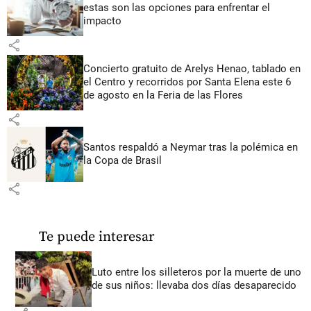
estas son las opciones para enfrentar el
impacto
share
Concierto gratuito de Arelys Henao, tablado en
el Centro y recorridos por Santa Elena este 6
de agosto en la Feria de las Flores
share
Santos respaldó a Neymar tras la polémica en
la Copa de Brasil
share
Te puede interesar
Luto entre los silleteros por la muerte de uno
de sus niños: llevaba dos días desaparecido