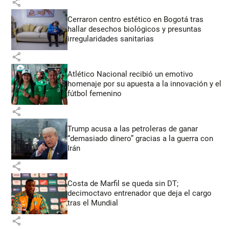
share
Cerraron centro estético en Bogotá tras
hallar desechos biológicos y presuntas
irregularidades sanitarias
share
Atlético Nacional recibió un emotivo
homenaje por su apuesta a la innovación y el
fútbol femenino
share
Trump acusa a las petroleras de ganar
“demasiado dinero” gracias a la guerra con
Irán
share
Costa de Marfil se queda sin DT;
decimoctavo entrenador que deja el cargo
tras el Mundial
share