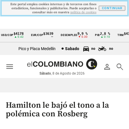
Este portal emplea cookies internas y de terceros con fines
estadísticos, funcionales y publicitarios. Puede aceptarlas o
CONTINUAR
consultar más en nuestra
politica de cookies
$4178
$3639
9,9 %
2,8 %
$417
SD/COP
EUR/COP
DESEMPLEO
PIB
TRM
Cintillo
▲ 0.42
—
▼ 0.30
▲ 0.10
▲
de
Pico y Placa Medellín
Sabado
no
no
indicadores
económicos
menu
person
search
Colombia
Sábado
, 8 de Agosto de 2026
Hamilton le bajó el tono a la
polémica con Rosberg