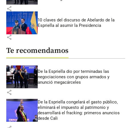
share
10 claves del discurso de Abelardo de la
Espriella al asumir la Presidencia
share
Te recomendamos
De la Espriella dio por terminadas las
negociaciones con grupos armados y
anunció megacárceles
share
De la Espriella congelará el gasto público,
eliminará el impuesto al patrimonio y
desarrollará el fracking: primeros anuncios
desde Cali