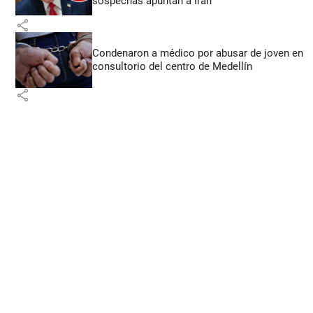
sospechas apuntan a Irán
share
Condenaron a médico por abusar de joven en
consultorio del centro de Medellín
share