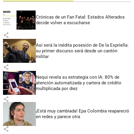
Crónicas de un Fan Fatal: Estados Alterados
decide volver a escucharse
share
Así será la inédita posesión de De la Espriella:
su primer discurso será desde un cantón
militar
share
Nequi revela su estrategia con IA: 80% de
atención automatizada y cartera de crédito
multiplicada por diez
share
¡Está muy cambiada! Epa Colombia reapareció
en redes y parece otra
share