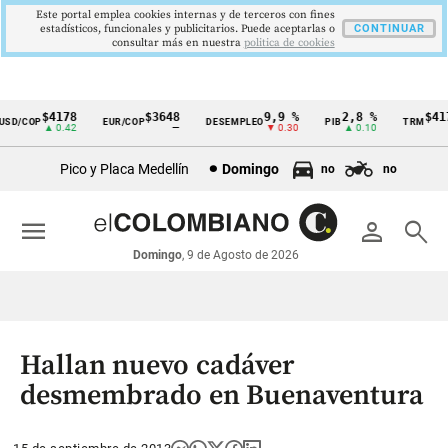
Este portal emplea cookies internas y de terceros con fines
estadísticos, funcionales y publicitarios. Puede aceptarlas o
CONTINUAR
consultar más en nuestra
politica de cookies
$4178
$3648
9,9 %
2,8 %
$4178
D/COP
EUR/COP
DESEMPLEO
PIB
TRM
Cintillo
▲ 0.42
—
▼ 0.30
▲ 0.10
▲ 
de
Pico y Placa Medellín
Domingo
no
no
indicadores
económicos
menu
person
search
Colombia
Domingo
, 9 de Agosto de 2026
Hallan nuevo cadáver
desmembrado en Buenaventura