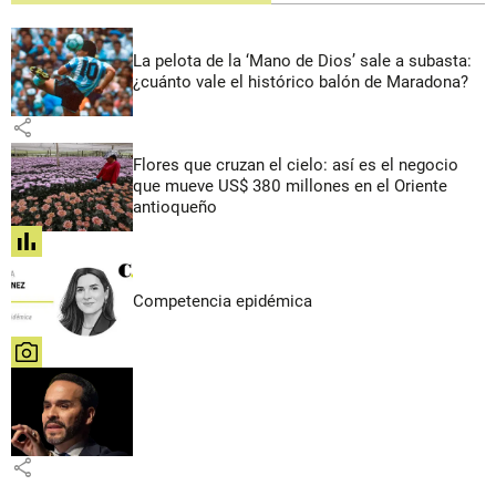
La pelota de la ‘Mano de Dios’ sale a subasta:
¿cuánto vale el histórico balón de Maradona?
share
Flores que cruzan el cielo: así es el negocio
que mueve US$ 380 millones en el Oriente
antioqueño
share
Competencia epidémica
share
share