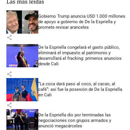
Las más leídas
Gobierno Trump anuncia USD 1.000 millones
de apoyo a gobierno de De la Espriella y
promete revisar aranceles
share
De la Espriella congelará el gasto público,
eliminará el impuesto al patrimonio y
desarrollará el fracking: primeros anuncios
desde Cali
share
“La coca dará paso al coco, al cacao, al
café”: así fue la posesión de De la Espriella
en Cali
share
De la Espriella dio por terminadas las
negociaciones con grupos armados y
anunció megacárceles