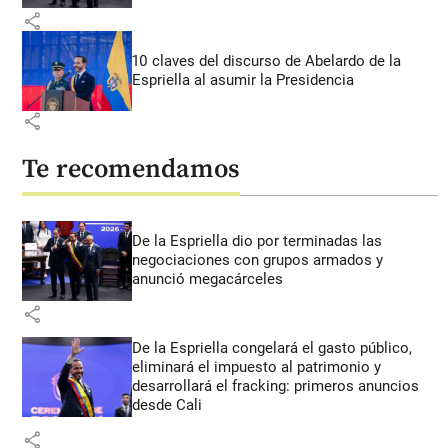
share
10 claves del discurso de Abelardo de la
Espriella al asumir la Presidencia
share
Te recomendamos
De la Espriella dio por terminadas las
negociaciones con grupos armados y
anunció megacárceles
share
De la Espriella congelará el gasto público,
eliminará el impuesto al patrimonio y
desarrollará el fracking: primeros anuncios
desde Cali
share