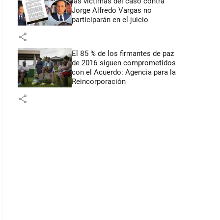
las víctimas del caso contra
Jorge Alfredo Vargas no
participarán en el juicio
share
El 85 % de los firmantes de paz
de 2016 siguen comprometidos
con el Acuerdo: Agencia para la
Reincorporación
share