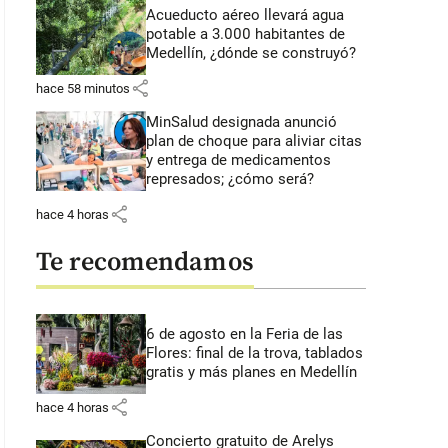
Acueducto aéreo llevará agua
potable a 3.000 habitantes de
Medellín, ¿dónde se construyó?
share
hace 58 minutos
MinSalud designada anunció
plan de choque para aliviar citas
y entrega de medicamentos
represados; ¿cómo será?
share
hace 4 horas
Te recomendamos
6 de agosto en la Feria de las
Flores: final de la trova, tablados
gratis y más planes en Medellín
share
hace 4 horas
Concierto gratuito de Arelys