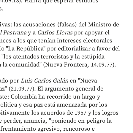
04.09.13). Habrá que esperar estudios
s.
s: las acusaciones (falsas) del Ministro de
l Pastrana
y a
Carlos Lleras
por apoyar el
nces a los que tenían intereses electorales
rio "La República" por editorializar a favor del
"los atentados terroristas y la estúpida
 la comunidad" (Nueva Frontera, 14.09.77).
mado por
Luis Carlos Galán
en "Nueva
az" (21.09.77). El argumento general de
este: Colombia ha recorrido un largo y
lítica y esa paz está amenazada por los
itivamente los acuerdos de 1957 y los logros
e perder, anuncia, "poniendo en peligro la
nfrentamiento agresivo, rencoroso e