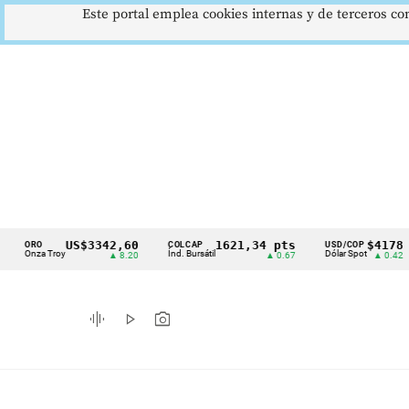
Este portal emplea cookies internas y de terceros con
US$3342,60
1621,34 pts
$4178
ORO
COLCAP
USD/COP
E
Cintillo
nza Troy
Índ. Bursátil
Dólar Spot
E
▲ 8.20
▲ 0.67
▲ 0.42
de
indicadores
graphic_eq
play_arrow
photo_camera
económicos
Colombia