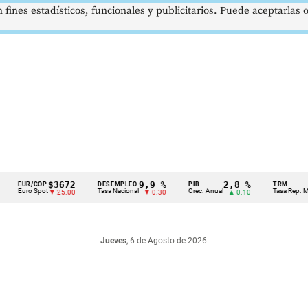
 fines estadísticos, funcionales y publicitarios. Puede aceptarlas
$3672
9,9 %
2,8 %
UR/COP
DESEMPLEO
PIB
TRM
uro Spot
Tasa Nacional
Crec. Anual
Tasa Rep. Moneda
▼ 25.00
▼ 0.30
▲ 0.10
Jueves
, 6 de Agosto de 2026