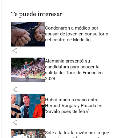
Te puede interesar
Condenaron a médico por
abusar de joven en consultorio
del centro de Medellín
share
Alemania presentó su
candidatura para acoger la
salida del Tour de France en
2029
share
Habrá mano a mano entre
Herbert Vargas y Posada en
‘Sírvalo pues de feria’
share
Sale a la luz la razón por la que