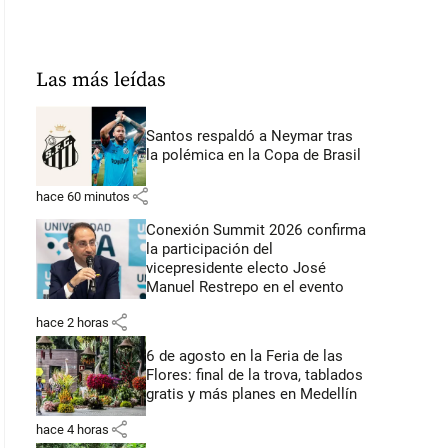
Las más leídas
Santos respaldó a Neymar tras
la polémica en la Copa de Brasil
share
hace 60 minutos
Conexión Summit 2026 confirma
la participación del
vicepresidente electo José
Manuel Restrepo en el evento
share
hace 2 horas
6 de agosto en la Feria de las
Flores: final de la trova, tablados
gratis y más planes en Medellín
share
hace 4 horas