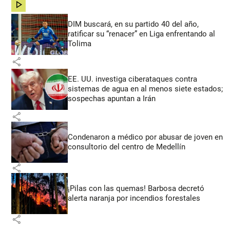
share
DIM buscará, en su partido 40 del año,
ratificar su “renacer” en Liga enfrentando al
Tolima
share
EE. UU. investiga ciberataques contra
sistemas de agua en al menos siete estados;
sospechas apuntan a Irán
share
Condenaron a médico por abusar de joven en
consultorio del centro de Medellín
share
¡Pilas con las quemas! Barbosa decretó
alerta naranja por incendios forestales
share