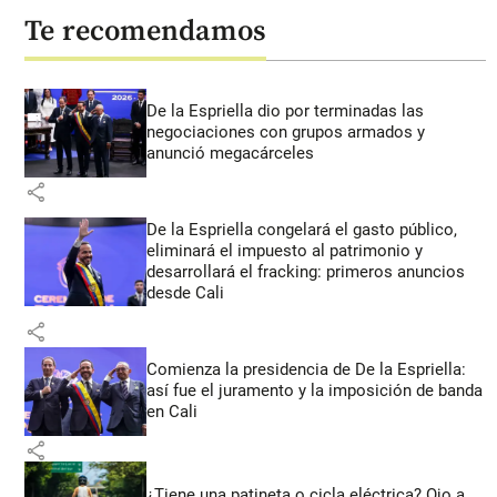
Te recomendamos
De la Espriella dio por terminadas las
negociaciones con grupos armados y
anunció megacárceles
share
De la Espriella congelará el gasto público,
eliminará el impuesto al patrimonio y
desarrollará el fracking: primeros anuncios
desde Cali
share
Comienza la presidencia de De la Espriella:
así fue el juramento y la imposición de banda
en Cali
share
¿Tiene una patineta o cicla eléctrica? Ojo a