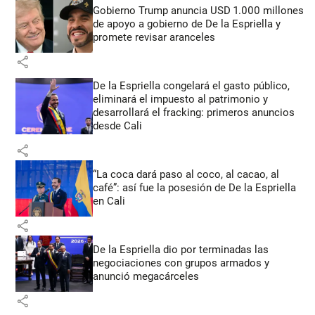
Gobierno Trump anuncia USD 1.000 millones
de apoyo a gobierno de De la Espriella y
promete revisar aranceles
share
De la Espriella congelará el gasto público,
eliminará el impuesto al patrimonio y
desarrollará el fracking: primeros anuncios
desde Cali
share
“La coca dará paso al coco, al cacao, al
café”: así fue la posesión de De la Espriella
en Cali
share
De la Espriella dio por terminadas las
negociaciones con grupos armados y
anunció megacárceles
share