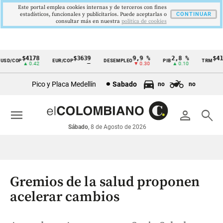
Este portal emplea cookies internas y de terceros con fines
estadísticos, funcionales y publicitarios. Puede aceptarlas o
CONTINUAR
consultar más en nuestra
politica de cookies
$4178
$3639
9,9 %
2,8 %
$4178
D/COP
EUR/COP
DESEMPLEO
PIB
TRM
Cintillo
▲ 0.42
—
▼ 0.30
▲ 0.10
▲ 
de
Pico y Placa Medellín
Sabado
no
no
indicadores
económicos
menu
person
search
Colombia
Sábado
, 8 de Agosto de 2026
Gremios de la salud proponen
acelerar cambios