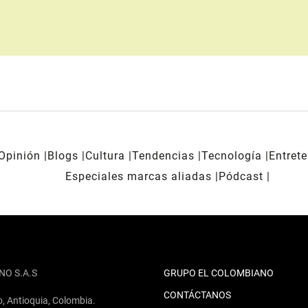
Opinión
Blogs
Cultura
Tendencias
Tecnología
Entret
Especiales marcas aliadas
Pódcast
NO S.A.S
GRUPO EL COLOMBIANO
CONTÁCTANOS
o, Antioquia, Colombia.