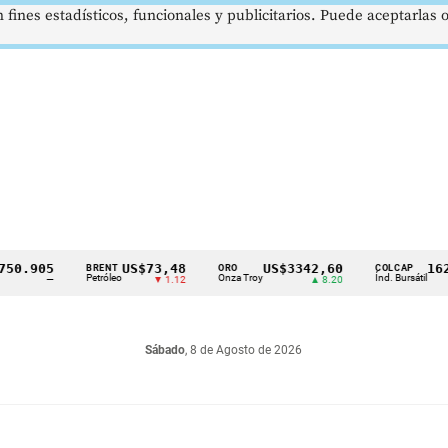
 fines estadísticos, funcionales y publicitarios. Puede aceptarlas
.905
US$73,48
US$3342,60
1621,3
BRENT
ORO
COLCAP
Petróleo
Onza Troy
Índ. Bursátil
—
▼ 1.12
▲ 8.20
Sábado
, 8 de Agosto de 2026