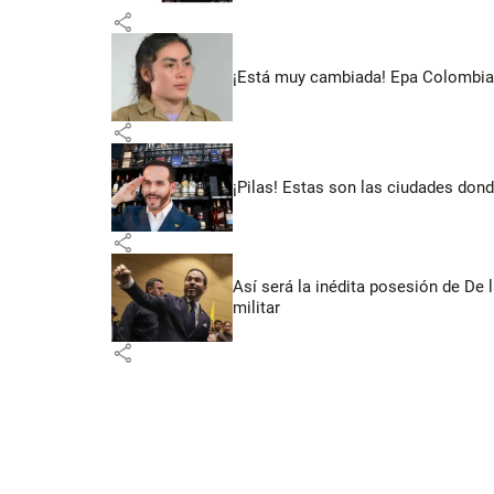
share
¡Está muy cambiada! Epa Colombia 
share
¡Pilas! Estas son las ciudades dond
share
Así será la inédita posesión de De 
militar
share