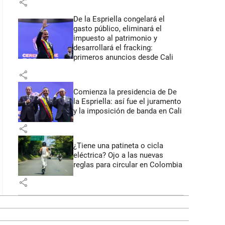
share
De la Espriella congelará el
gasto público, eliminará el
impuesto al patrimonio y
desarrollará el fracking:
primeros anuncios desde Cali
share
Comienza la presidencia de De
la Espriella: así fue el juramento
y la imposición de banda en Cali
share
¿Tiene una patineta o cicla
eléctrica? Ojo a las nuevas
reglas para circular en Colombia
share