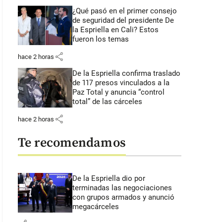
¿Qué pasó en el primer consejo
de seguridad del presidente De
la Espriella en Cali? Estos
fueron los temas
share
hace 2 horas
De la Espriella confirma traslado
de 117 presos vinculados a la
Paz Total y anuncia “control
total” de las cárceles
share
hace 2 horas
Te recomendamos
De la Espriella dio por
terminadas las negociaciones
con grupos armados y anunció
megacárceles