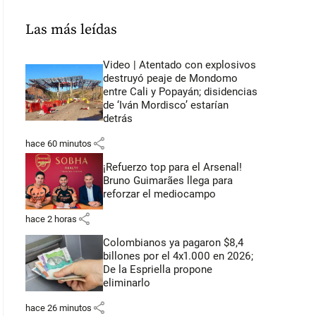
Las más leídas
Video | Atentado con explosivos
destruyó peaje de Mondomo
entre Cali y Popayán; disidencias
de ‘Iván Mordisco’ estarían
detrás
share
hace 60 minutos
¡Refuerzo top para el Arsenal!
Bruno Guimarães llega para
reforzar el mediocampo
share
hace 2 horas
Colombianos ya pagaron $8,4
billones por el 4x1.000 en 2026;
De la Espriella propone
eliminarlo
share
hace 26 minutos