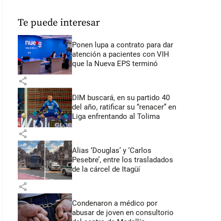
Te puede interesar
Ponen lupa a contrato para dar
atención a pacientes con VIH
que la Nueva EPS terminó
share
DIM buscará, en su partido 40
del año, ratificar su “renacer” en
Liga enfrentando al Tolima
share
Alias ‘Douglas’ y ‘Carlos
Pesebre’, entre los trasladados
de la cárcel de Itagüí
share
Condenaron a médico por
abusar de joven en consultorio