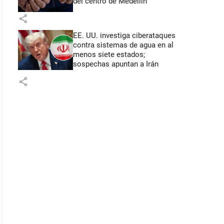
del centro de Medellín
share
EE. UU. investiga ciberataques
contra sistemas de agua en al
menos siete estados;
sospechas apuntan a Irán
share