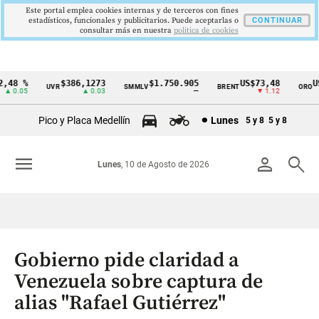
Este portal emplea cookies internas y de terceros con fines
estadísticos, funcionales y publicitarios. Puede aceptarlas o
CONTINUAR
consultar más en nuestra
politica de cookies
48 %
$386,1273
$1.750.905
US$73,48
US
UVR
SMMLV
BRENT
ORO
Cintillo
 0.05
▲ 0.03
—
▼ 1.12
de
Pico y Placa Medellín
Lunes
5 y 8
5 y 8
indicadores
económicos
menu
person
search
Lunes
, 10 de Agosto de 2026
Colombia
Gobierno pide claridad a
Venezuela sobre captura de
alias "Rafael Gutiérrez"