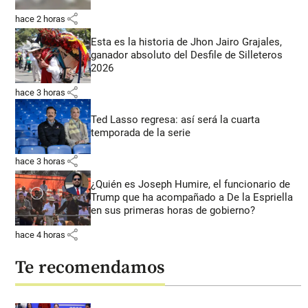
share
hace 2 horas
Esta es la historia de Jhon Jairo Grajales,
ganador absoluto del Desfile de Silleteros
2026
share
hace 3 horas
Ted Lasso regresa: así será la cuarta
temporada de la serie
share
hace 3 horas
¿Quién es Joseph Humire, el funcionario de
Trump que ha acompañado a De la Espriella
en sus primeras horas de gobierno?
share
hace 4 horas
Te recomendamos