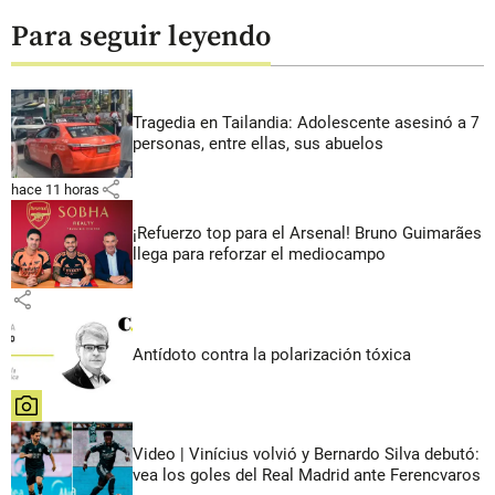
Para seguir leyendo
Tragedia en Tailandia: Adolescente asesinó a 7
personas, entre ellas, sus abuelos
share
hace 11 horas
¡Refuerzo top para el Arsenal! Bruno Guimarães
llega para reforzar el mediocampo
share
Antídoto contra la polarización tóxica
share
Video | Vinícius volvió y Bernardo Silva debutó:
vea los goles del Real Madrid ante Ferencvaros