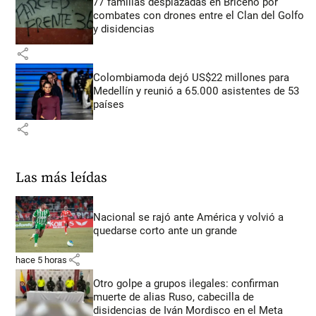
77 familias desplazadas en Briceño por
combates con drones entre el Clan del Golfo
y disidencias
share
Colombiamoda dejó US$22 millones para
Medellín y reunió a 65.000 asistentes de 53
países
share
Las más leídas
Nacional se rajó ante América y volvió a
quedarse corto ante un grande
share
hace 5 horas
Otro golpe a grupos ilegales: confirman
muerte de alias Ruso, cabecilla de
disidencias de Iván Mordisco en el Meta