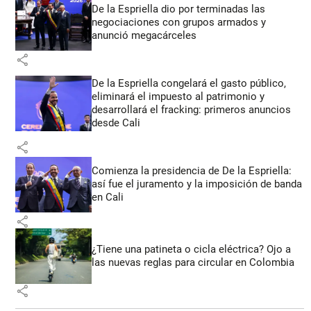
De la Espriella dio por terminadas las
negociaciones con grupos armados y
anunció megacárceles
share
De la Espriella congelará el gasto público,
eliminará el impuesto al patrimonio y
desarrollará el fracking: primeros anuncios
desde Cali
share
Comienza la presidencia de De la Espriella:
así fue el juramento y la imposición de banda
en Cali
share
¿Tiene una patineta o cicla eléctrica? Ojo a
las nuevas reglas para circular en Colombia
share