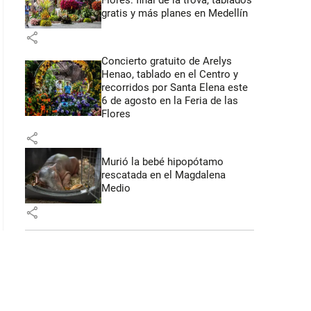
Flores: final de la trova, tablados
gratis y más planes en Medellín
share
Concierto gratuito de Arelys
Henao, tablado en el Centro y
recorridos por Santa Elena este
6 de agosto en la Feria de las
Flores
share
Murió la bebé hipopótamo
rescatada en el Magdalena
Medio
share