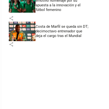
emotivo homenaje por su
apuesta a la innovación y el
fútbol femenino
share
Costa de Marfil se queda sin DT;
decimoctavo entrenador que
deja el cargo tras el Mundial
share