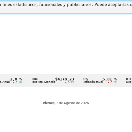
 fines estadísticos, funcionales y publicitarios. Puede aceptarlas
2,8 %
$4178,23
5,81 %
TRM
IPC
DTF
Tasa Rep. Moneda
Inflación anual
Dep. Término
▲ 0.10
▲ 0.42
▼ 0.12
Viernes
, 7 de Agosto de 2026