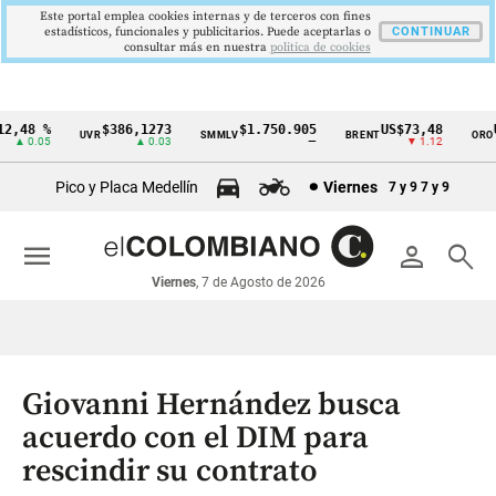
Este portal emplea cookies internas y de terceros con fines
estadísticos, funcionales y publicitarios. Puede aceptarlas o
CONTINUAR
consultar más en nuestra
politica de cookies
,48 %
$386,1273
$1.750.905
US$73,48
US
UVR
SMMLV
BRENT
ORO
Cintillo
▲ 0.05
▲ 0.03
—
▼ 1.12
de
Pico y Placa Medellín
Viernes
7 y 9
7 y 9
indicadores
económicos
menu
person
search
Colombia
Viernes
, 7 de Agosto de 2026
Giovanni Hernández busca
acuerdo con el DIM para
rescindir su contrato