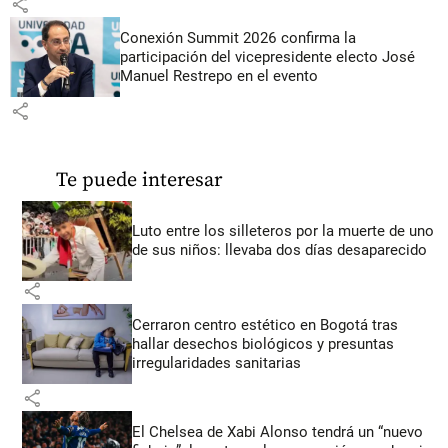
share
Conexión Summit 2026 confirma la
participación del vicepresidente electo José
Manuel Restrepo en el evento
share
Te puede interesar
Luto entre los silleteros por la muerte de uno
de sus niños: llevaba dos días desaparecido
share
Cerraron centro estético en Bogotá tras
hallar desechos biológicos y presuntas
irregularidades sanitarias
share
El Chelsea de Xabi Alonso tendrá un “nuevo