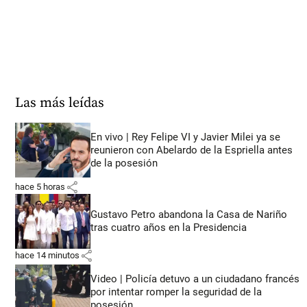
Las más leídas
En vivo | Rey Felipe VI y Javier Milei ya se
reunieron con Abelardo de la Espriella antes
de la posesión
share
hace 5 horas
Gustavo Petro abandona la Casa de Nariño
tras cuatro años en la Presidencia
share
hace 14 minutos
Video | Policía detuvo a un ciudadano francés
por intentar romper la seguridad de la
posesión