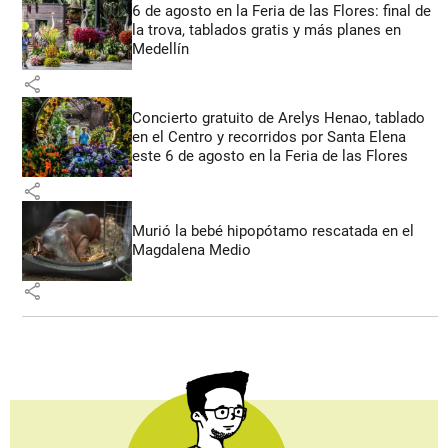
6 de agosto en la Feria de las Flores: final de
la trova, tablados gratis y más planes en
Medellín
share
Concierto gratuito de Arelys Henao, tablado
en el Centro y recorridos por Santa Elena
este 6 de agosto en la Feria de las Flores
share
Murió la bebé hipopótamo rescatada en el
Magdalena Medio
share