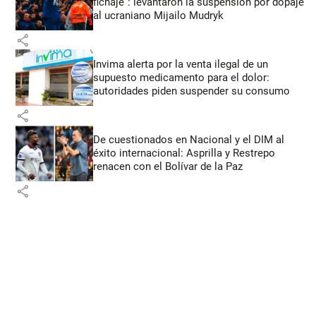
fichaje”: levantaron la suspensión por dopaje
al ucraniano Mijailo Mudryk
share
Invima alerta por la venta ilegal de un
supuesto medicamento para el dolor:
autoridades piden suspender su consumo
share
De cuestionados en Nacional y el DIM al
éxito internacional: Asprilla y Restrepo
renacen con el Bolívar de la Paz
share