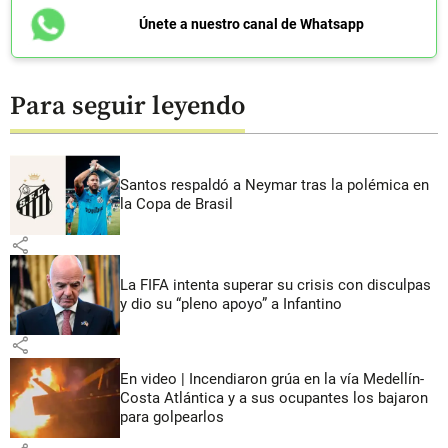
Únete a nuestro canal de Whatsapp
Para seguir leyendo
Santos respaldó a Neymar tras la polémica en
la Copa de Brasil
share
La FIFA intenta superar su crisis con disculpas
y dio su “pleno apoyo” a Infantino
share
En video | Incendiaron grúa en la vía Medellín-
Costa Atlántica y a sus ocupantes los bajaron
para golpearlos