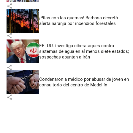
share
¡Pilas con las quemas! Barbosa decretó
alerta naranja por incendios forestales
share
EE. UU. investiga ciberataques contra
sistemas de agua en al menos siete estados;
sospechas apuntan a Irán
share
Condenaron a médico por abusar de joven en
consultorio del centro de Medellín
share