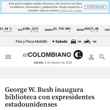
Este portal emplea cookies internas y de terceros con fines
estadísticos, funcionales y publicitarios. Puede aceptarlas o
CONTINUAR
consultar más en nuestra
politica de cookies
,48 %
$386,1273
$1.750.905
US$73,48
US
UVR
SMMLV
BRENT
ORO
Cintillo
▲ 0.05
▲ 0.03
—
▼ 1.12
de
Pico y Placa Medellín
Sabado
no
no
indicadores
económicos
menu
person
search
Colombia
Sábado
, 8 de Agosto de 2026
George W. Bush inaugura
biblioteca con expresidentes
estadounidenses