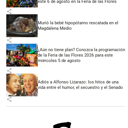
este 6 de agosto en la Feria de las Flores
share
Murió la bebé hipopótamo rescatada en el
Magdalena Medio
share
¿Aún no tiene plan? Conozca la programación
de la Feria de las Flores 2026 para este
miércoles 5 de agosto
share
Adiós a Alfonso Lizarazo: los hitos de una
vida entre el humor, el secuestro y el Senado
share