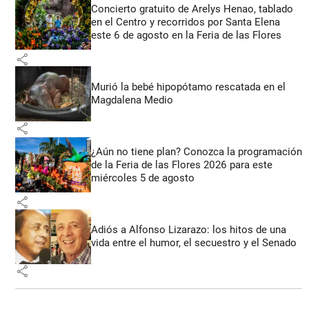
Concierto gratuito de Arelys Henao, tablado
en el Centro y recorridos por Santa Elena
este 6 de agosto en la Feria de las Flores
share
Murió la bebé hipopótamo rescatada en el
Magdalena Medio
share
¿Aún no tiene plan? Conozca la programación
de la Feria de las Flores 2026 para este
miércoles 5 de agosto
share
Adiós a Alfonso Lizarazo: los hitos de una
vida entre el humor, el secuestro y el Senado
share