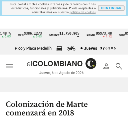
Este portal emplea cookies internas y de terceros con fines
estadísticos, funcionales y publicitarios. Puede aceptarlas o
CONTINUAR
consultar más en nuestra
politica de cookies
8 %
$386,1273
$1.750.905
US$73,48
US$3
UVR
SMMLV
BRENT
ORO
Cintillo
0.05
▲ 0.03
—
▼ 1.12
de
Pico y Placa Medellín
Jueves
3 y 6
3 y 6
indicadores
económicos
menu
person
search
Colombia
Jueves
, 6 de Agosto de 2026
Colonización de Marte
comenzará en 2018