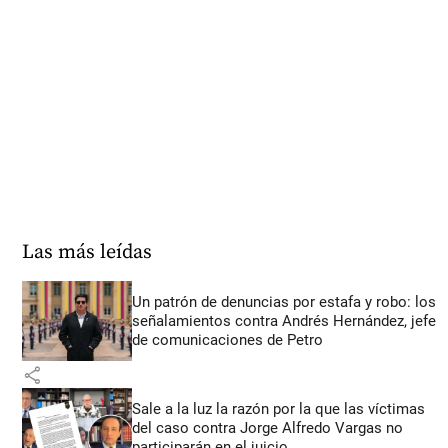
Las más leídas
Un patrón de denuncias por estafa y robo: los
señalamientos contra Andrés Hernández, jefe
de comunicaciones de Petro
share
Sale a la luz la razón por la que las víctimas
del caso contra Jorge Alfredo Vargas no
participarán en el juicio