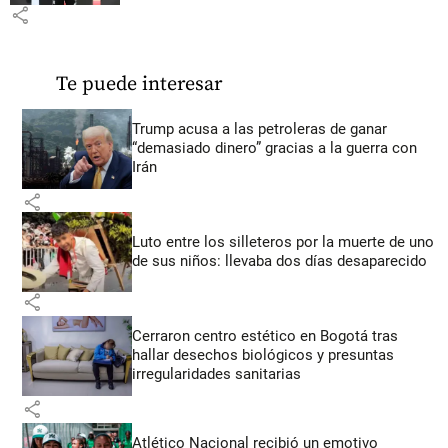
share
Te puede interesar
Trump acusa a las petroleras de ganar
“demasiado dinero” gracias a la guerra con
Irán
share
Luto entre los silleteros por la muerte de uno
de sus niños: llevaba dos días desaparecido
share
Cerraron centro estético en Bogotá tras
hallar desechos biológicos y presuntas
irregularidades sanitarias
share
Atlético Nacional recibió un emotivo