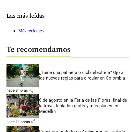
Las más leídas
Más recientes
Te recomendamos
¿Tiene una patineta o cicla eléctrica? Ojo a
las nuevas reglas para circular en Colombia
share
hace 8 horas
6 de agosto en la Feria de las Flores: final de
la trova, tablados gratis y más planes en
Medellín
share
hace 11 horas
Concierto gratuito de Arelys Henao, tablado