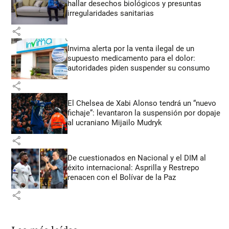
hallar desechos biológicos y presuntas
irregularidades sanitarias
share
Invima alerta por la venta ilegal de un
supuesto medicamento para el dolor:
autoridades piden suspender su consumo
share
El Chelsea de Xabi Alonso tendrá un “nuevo
fichaje”: levantaron la suspensión por dopaje
al ucraniano Mijailo Mudryk
share
De cuestionados en Nacional y el DIM al
éxito internacional: Asprilla y Restrepo
renacen con el Bolívar de la Paz
share