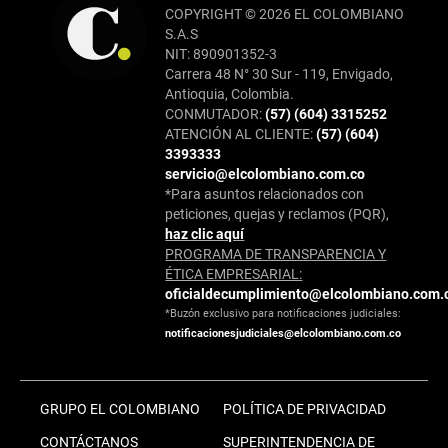
COPYRIGHT © 2026 EL COLOMBIANO
S.A.S
NIT: 890901352-3
Carrera 48 N° 30 Sur - 119, Envigado,
Antioquia, Colombia.
CONMUTADOR:
(57) (604) 3315252
ATENCIÓN AL CLIENTE:
(57) (604)
3393333
servicio@elcolombiano.com.co
*Para asuntos relacionados con
peticiones, quejas y reclamos (PQR),
haz clic aquí
PROGRAMA DE TRANSPARENCIA Y
ÉTICA EMPRESARIAL:
oficialdecumplimiento@elcolombiano.com.
*Buzón exclusivo para notificaciones judiciales:
notificacionesjudiciales@elcolombiano.com.co
GRUPO EL COLOMBIANO
POLÍTICA DE PRIVACIDAD
CONTÁCTANOS
SUPERINTENDENCIA DE