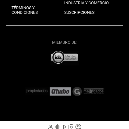
INDUSTRIA Y COMERCIO
TÉRMINOS Y
CONDICIONES
SUSCRIPCIONES
MIEMBRO DE:
person
graphic_eq
play_arrow
photo_camera
account_circle