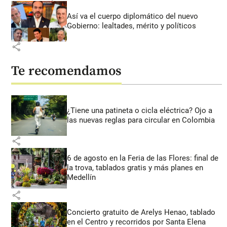
Así va el cuerpo diplomático del nuevo
Gobierno: lealtades, mérito y políticos
share
Te recomendamos
¿Tiene una patineta o cicla eléctrica? Ojo a
las nuevas reglas para circular en Colombia
share
6 de agosto en la Feria de las Flores: final de
la trova, tablados gratis y más planes en
Medellín
share
Concierto gratuito de Arelys Henao, tablado
en el Centro y recorridos por Santa Elena