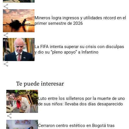
share
Mineros logra ingresos y utilidades récord en el
primer semestre de 2026
share
La FIFA intenta superar su crisis con disculpas
y dio su “pleno apoyo” a Infantino
share
Te puede interesar
Luto entre los silleteros por la muerte de uno
de sus niños: llevaba dos días desaparecido
share
Cerraron centro estético en Bogotá tras