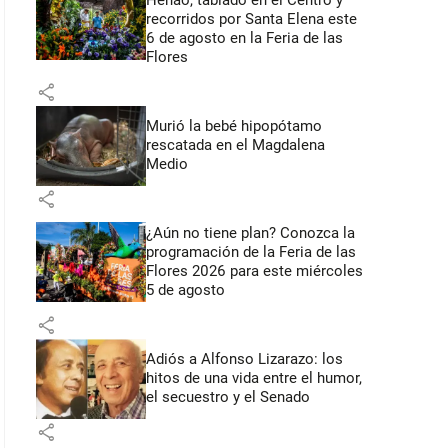
Henao, tablado en el Centro y
recorridos por Santa Elena este
6 de agosto en la Feria de las
Flores
share
Murió la bebé hipopótamo
rescatada en el Magdalena
Medio
share
¿Aún no tiene plan? Conozca la
programación de la Feria de las
Flores 2026 para este miércoles
5 de agosto
share
Adiós a Alfonso Lizarazo: los
hitos de una vida entre el humor,
el secuestro y el Senado
share