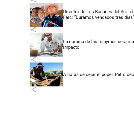
Director de Los Bacanes del Sur re
Farc: “Duramos vendados tres días
share
La nómina de las mipymes será más
impacto
share
A horas de dejar el poder, Petro dec
share