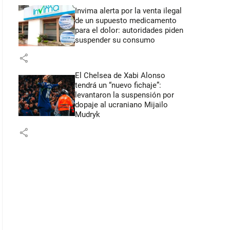
Invima alerta por la venta ilegal
de un supuesto medicamento
para el dolor: autoridades piden
suspender su consumo
share
El Chelsea de Xabi Alonso
tendrá un “nuevo fichaje”:
levantaron la suspensión por
dopaje al ucraniano Mijailo
Mudryk
share