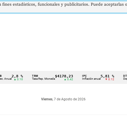
 fines estadísticos, funcionales y publicitarios. Puede aceptarlas
2,8 %
$4178,23
5,81 %
TRM
IPC
DTF
al
Tasa Rep. Moneda
Inflación anual
Dep. Térmi
▲ 0.10
▲ 0.42
▼ 0.12
Viernes
, 7 de Agosto de 2026