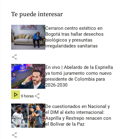
Te puede interesar
Cerraron centro estético en
Bogotá tras hallar desechos
biológicos y presuntas
irregularidades sanitarias
share
En vivo | Abelardo de la Espriella
ya tomó juramento como nuevo
presidente de Colombia para
2026-2030
share
hace 9 horas
De cuestionados en Nacional y
el DIM al éxito internacional:
Asprilla y Restrepo renacen con
el Bolívar de la Paz
share