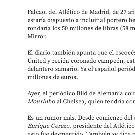
Falcao, del Atlético de Madrid, de 27 a
estaría dispuesto a incluir al portero b
rondaría los 50 millones de libras (58 m
Mirror.
El diario también apunta que el escoc
United y recién coronado campeón, estar
delantero samario. Ya el español perió
millones de euros.
Ayer, el periódico Bild de Alemania coi
Mourinho
al Chelsea, quien tendría co
Es un rumor más. Desde comienzo del 
Enrique Cerezo
, presidente del Atlétic
esto fue desmentido. También se dice q