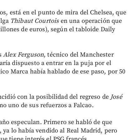
ños, está en el punto de mira del Chelsea, que
elga
Thibaut Courtois
en una operación que
illones de euros), según el tabloide Daily
és
Alex Ferguson
, técnico del Manchester
ía dispuesto a entrar en la puja por el
dico Marca había hablado de ese paso, por 50
ncidió con la posibilidad del regreso de
José
mo uno de sus refuerzos a Falcao.
año especulan. Primero se habló de que
o, ya lo había vendido al Real Madrid, pero
ue tiene interés el PSG francés.