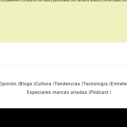
L COLOMBIANO
comparta mis datos personales con terceros aliados comerciales
con
Opinión
Blogs
Cultura
Tendencias
Tecnología
Entret
Especiales marcas aliadas
Pódcast