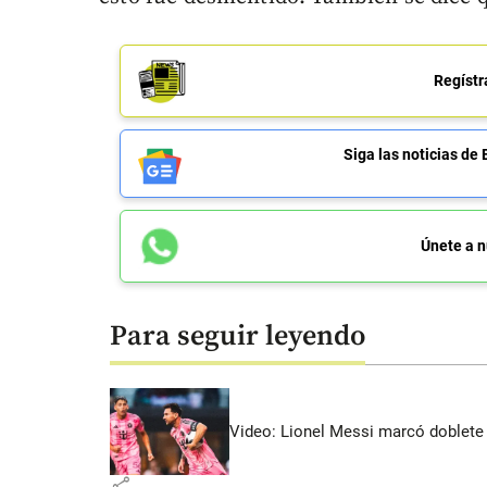
Regístr
Siga las noticias 
Únete a n
Para seguir leyendo
Video: Lionel Messi marcó doblete 
share