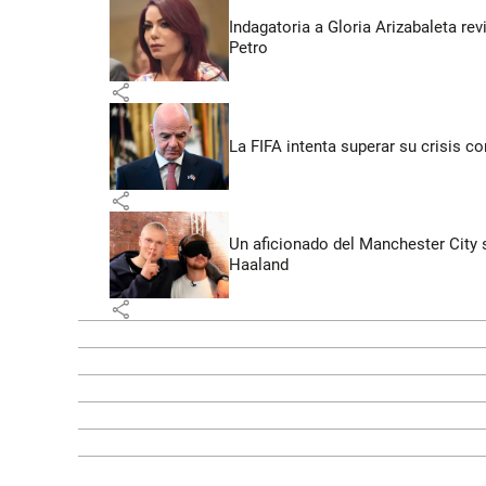
Indagatoria a Gloria Arizabaleta re
Petro
share
La FIFA intenta superar su crisis co
share
Un aficionado del Manchester City s
Haaland
share