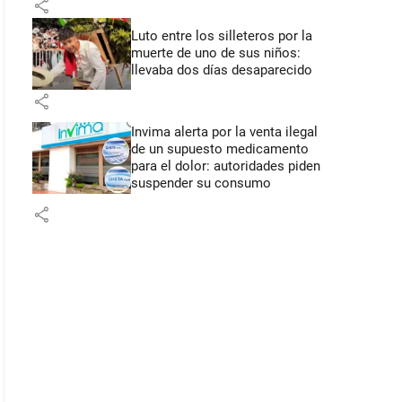
share
Luto entre los silleteros por la
muerte de uno de sus niños:
llevaba dos días desaparecido
share
Invima alerta por la venta ilegal
de un supuesto medicamento
para el dolor: autoridades piden
suspender su consumo
share