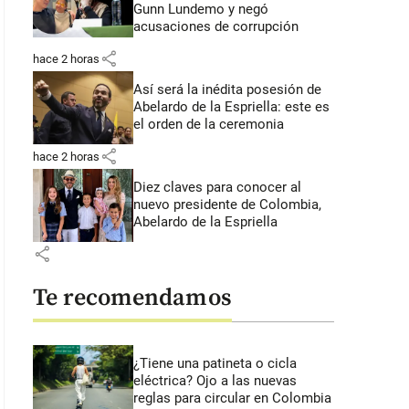
Gunn Lundemo y negó
acusaciones de corrupción
share
hace 2 horas
Así será la inédita posesión de
Abelardo de la Espriella: este es
el orden de la ceremonia
share
hace 2 horas
Diez claves para conocer al
nuevo presidente de Colombia,
Abelardo de la Espriella
share
Te recomendamos
¿Tiene una patineta o cicla
eléctrica? Ojo a las nuevas
reglas para circular en Colombia