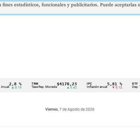
 fines estadísticos, funcionales y publicitarios. Puede aceptarlas
,8 %
$4178,23
5,81 %
TRM
IPC
DTF
Tasa Rep. Moneda
Inflación anual
Dep. Término 
▲ 0.10
▲ 0.42
▼ 0.12
Viernes
, 7 de Agosto de 2026