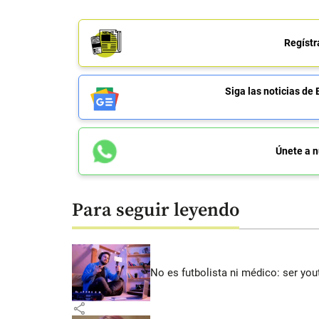
Regístr
Siga las noticias 
Únete a n
Para seguir leyendo
No es futbolista ni médico: ser yo
share