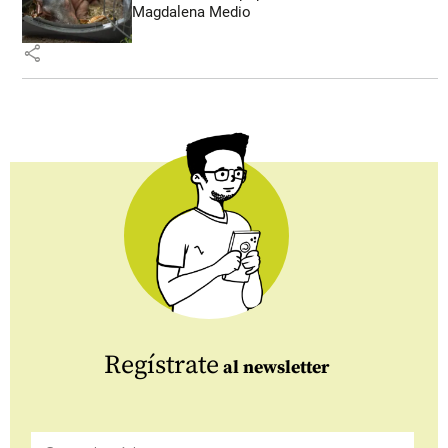
Magdalena Medio
share
Regístrate
al newsletter