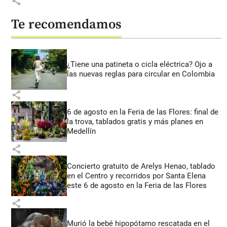
share
Te recomendamos
¿Tiene una patineta o cicla eléctrica? Ojo a
las nuevas reglas para circular en Colombia
share
6 de agosto en la Feria de las Flores: final de
la trova, tablados gratis y más planes en
Medellín
share
Concierto gratuito de Arelys Henao, tablado
en el Centro y recorridos por Santa Elena
este 6 de agosto en la Feria de las Flores
share
Murió la bebé hipopótamo rescatada en el