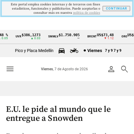
Este portal emplea cookies internas y de terceros con fines
estadísticos, funcionales y publicitarios. Puede aceptarlas o
CONTINUAR
consultar más en nuestra
politica de cookies
 %
$386,1273
$1.750.905
US$73,48
US$33
UVR
SMMLV
BRENT
ORO
Cintillo
05
▲ 0.03
—
▼ 1.12
de
Pico y Placa Medellín
Viernes
7 y 9
7 y 9
indicadores
económicos
menu
person
search
Viernes
, 7 de Agosto de 2026
Colombia
E.U. le pide al mundo que le
entregue a Snowden