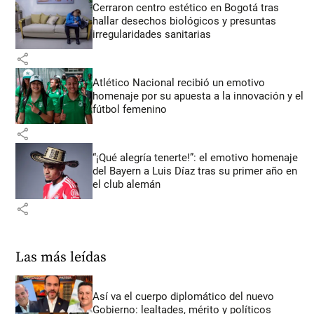
Cerraron centro estético en Bogotá tras
hallar desechos biológicos y presuntas
irregularidades sanitarias
share
Atlético Nacional recibió un emotivo
homenaje por su apuesta a la innovación y el
fútbol femenino
share
“¡Qué alegría tenerte!”: el emotivo homenaje
del Bayern a Luis Díaz tras su primer año en
el club alemán
share
Las más leídas
Así va el cuerpo diplomático del nuevo
Gobierno: lealtades, mérito y políticos