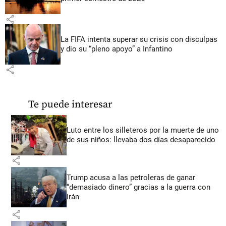
share
La FIFA intenta superar su crisis con disculpas
y dio su “pleno apoyo” a Infantino
share
Te puede interesar
Luto entre los silleteros por la muerte de uno
de sus niños: llevaba dos días desaparecido
share
Trump acusa a las petroleras de ganar
“demasiado dinero” gracias a la guerra con
Irán
share