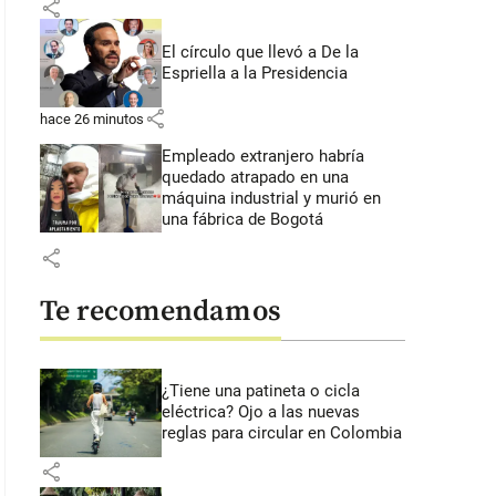
share
El círculo que llevó a De la
Espriella a la Presidencia
share
hace 26 minutos
Empleado extranjero habría
quedado atrapado en una
máquina industrial y murió en
una fábrica de Bogotá
share
Te recomendamos
¿Tiene una patineta o cicla
eléctrica? Ojo a las nuevas
reglas para circular en Colombia
share