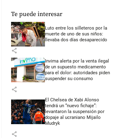
Te puede interesar
Luto entre los silleteros por la
muerte de uno de sus niños:
llevaba dos días desaparecido
share
Invima alerta por la venta ilegal
de un supuesto medicamento
para el dolor: autoridades piden
suspender su consumo
share
El Chelsea de Xabi Alonso
tendrá un “nuevo fichaje”:
levantaron la suspensión por
dopaje al ucraniano Mijailo
Mudryk
share