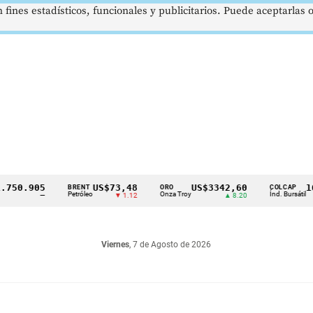
 fines estadísticos, funcionales y publicitarios. Puede aceptarlas
.905
US$73,48
US$3342,60
1621,3
BRENT
ORO
COLCAP
Petróleo
Onza Troy
Índ. Bursátil
—
▼ 1.12
▲ 8.20
Viernes
, 7 de Agosto de 2026