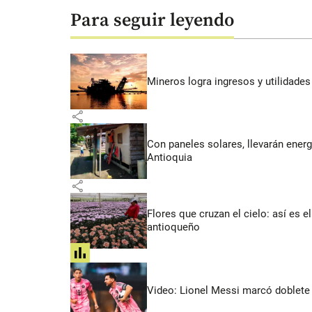
Para seguir leyendo
Mineros logra ingresos y utilidade
share
Con paneles solares, llevarán energí
Antioquia
share
Flores que cruzan el cielo: así es
antioqueño
share
Video: Lionel Messi marcó doblete 